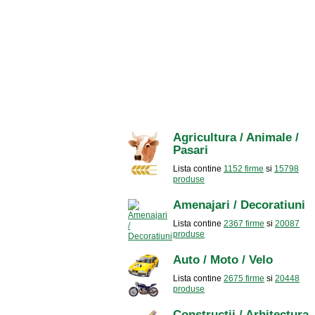
Agricultura / Animale /
Pasari
Lista contine
1152 firme
si
15798
produse
Amenajari / Decoratiuni
Lista contine
2367 firme
si
20087
produse
Auto / Moto / Velo
Lista contine
2675 firme
si
20448
produse
Constructii / Arhitectura