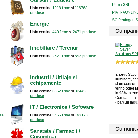
Prima SRL
Lista contine
1918 firme
si
116768
PIATRAONLIN
produse
SC Pentagon 
Energie
Compania
Lista contine
440 firme
si
2471 produse
Imobiliare / Terenuri
Lista contine
2521 firme
si
693 produse
Energy Saver 
Industrii / Utilaje si
iluminare, ca
echipamente
si un consum 
tehnologiei 
Lista contine
6652 firme
si
33445
la 93% la ener
produse
Compania a re
- parcuri indus
IT / Electronice / Software
se
Lista contine
3465 firme
si
193170
produse
Comunica
Sanatate / Farmacii /
Cosmetica