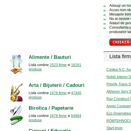
Adaugi un numa
Acces non-sto
Mesajele trimi
Nu ai nevoie 
Alaturi de pro
Consultanta p
produselor tal
Lista firm
Alimente / Bauturi
Lista contine
2523 firme
si
16291
produse
Costea N.C. Aur
Nobili Interior 
Priority Trans 
Arta / Bijuterii / Cadouri
Akheron Serv 
Lista contine
1678 firme
si
47445
produse
Rav Construct
Angel Compan
Birotica / Papetarie
Eco Downstre
Lista contine
1678 firme
si
64984
produse
ROMTEHNOC
Start Imob
Cursuri / Educatie