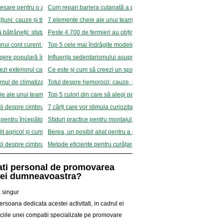
esare pentru o aplicare corectă a extensiilor de gene
Cum repari bariera cutanată a pielii?
țiuni: cauze și tratament
7 elemente cheie ale unui teambuilding
 bătrâneții: sfaturi utile pentru seniori
Peste 4.700 de fermieri au obținut finanțare prin Agricover Credit
unui cont curent pentru încasarea salariului
Top 5 cele mai îndrăgite modele de ochelari de soare
egere populară în rândul iubitorilor de mașini
Influența sedentarismului asupra metabolismului
 exteriorul casei fără să cheltuiești o avere: 5 soluții
Ce este și cum să creezi un spațiu Hygge: 5 idei de amenajare
ul de climatizare potrivit: 3 sfaturi de la ingineri
Totul despre hemoroizi: cauze, simptome și tratament
ie ale unui teambuilding
Top 5 culori din care să alegi pentru rochiile domnișoarelor de o
tii despre cimbru
7 cărți care vor stimula curiozitatea copilului tău
i pentru începători: Merlot, Cabernet și Chardonay
Sfaturi practice pentru montajul de tije filetate în cărămida cu golu
t agricol și cum îl poți folosi
Berea, un posibil aliat pentru a reintra în formă după sport
tii despre cimbru
Metode eficiente pentru curățarea bucătăriilor profesionale din r
ti personal de promovarea
ei dumneavoastra?
 singur
rsoana dedicata acestei activitati, in cadrul ei
iciile unei compatii specializate pe promovare