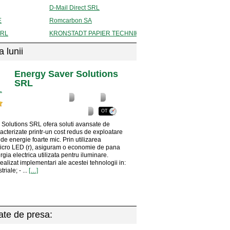
D-Mail Direct SRL
E
Romcarbon SA
SRL
KRONSTADT PAPIER TECHNIK S.A.
 lunii
Energy Saver Solutions
SRL
Amenajari / Decoratiuni
Energie
Industrii / Utilaje si echipamente
OT
Solutions SRL ofera soluti avansate de
racterizate printr-un cost redus de exploatare
de energie foarte mic. Prin utilizarea
Micro LED (r), asiguram o economie de pana
gia electrica utilizata pentru iluminare.
alizat implementari ale acestei tehnologii in:
triale; - ...
[…]
te de presa: