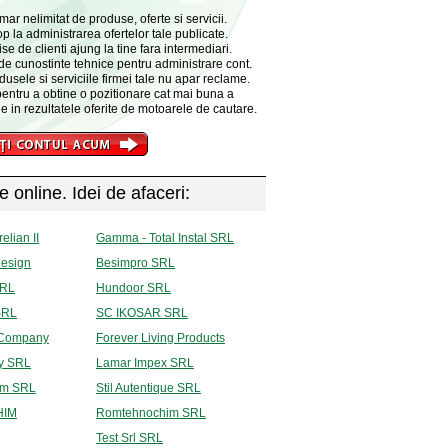
r nelimitat de produse, oferte si servicii.
p la administrarea ofertelor tale publicate.
se de clienti ajung la tine fara intermediari.
de cunostinte tehnice pentru administrare cont.
dusele si serviciile firmei tale nu apar reclame.
entru a obtine o pozitionare cat mai buna a
e in rezultatele oferite de motoarele de cautare.
e online. Idei de afaceri:
elian II
Gamma - Total Instal SRL
Design
Besimpro SRL
SRL
Hundoor SRL
SRL
SC IKOSAR SRL
 Company
Forever Living Products
y SRL
Lamar Impex SRL
am SRL
Stil Autentique SRL
HIM
Romtehnochim SRL
Test Srl SRL