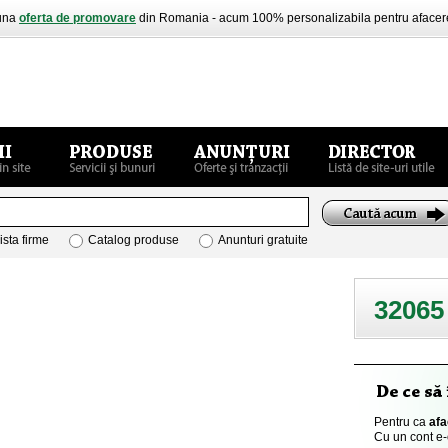
buna
oferta de promovare
din Romania - acum 100% personalizabila pentru aface
ista firme
Catalog produse
Anunturi gratuite
32065
Pentru ca
afa
Cu un cont e-o