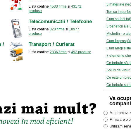
5 materiale nec
Lista contine
4533 firme
si
43172
produse
Ten cu imperfec
Cum sa faci față
Telecomunicatii / Telefoane
5 beneficii ale 
Lista contine
828 firme
si
18977
produse
Michelin - o al
Cum împrospătezi
 /
Transport / Curierat
Cum alegi sistem
Lista contine
2836 firme
si
492 produse
7 elemente che
Ce trebuie să ș
Soiuri de vinur
Ce este un credi
Ce trebuie sa s
Va ocupa
compani
Ma promovez
Firma are o pe
Utilizam serv