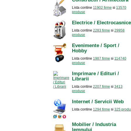
Lista contine
11902 firme
si
13570
produse
Electrice / Electrocasnice
Lista contine
2283 firme
si
29958
produse
Evenimente / Sport /
Hobby
Lista contine
1987 firme
si
114740
produse
Imprimare / Edituri /
Librarii
Lista contine
2207 firme
si
3413
produse
Internet / Servicii Web
Lista contine
1294 firme
si
325 produ
Mobilier / Industria
lemnului