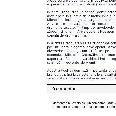
Alegerea anvelopei Michelin potrivită pen
experiență de condus optimă și în siguran
În primul rând, trebuie să faci identificare
anvelopele în funcție de dimensiunile și sp
Michelin oferă o gamă largă de anvelope
Anvelopele de vară sunt proiectate pen
drumurile uscate, în timp ce anvelopele
zăpezii și gheții. Anvelopele all-seaso
condiții de drum și climă.
În al doilea rând, trebuie să ții cont de con
pot influența alegerea anvelopelor. Anv
diverselor condiții, cum ar fi temperat
exemplu, Michelin CrossClimate+ est
superioare în condiții variabile, fiind o a
schimbări frecvente ale vremii.
Acest articol evidențiază importanța și cal
brandului, până la caracteristicile și avan
să afli cât de populare sunt acestea în ziua
0 comentarii
Momentan nu exista nici un comentariu adau
Daca doriti sa adaugati unul, completati formu