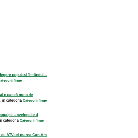
legere populară în rândul ...
ategorii firme
ti o cască moto de
.
in categoria
Categorii firme
antajele anvelopelor 4
n categoria
Categorii firme
e de ATV-uri marca Can-Am