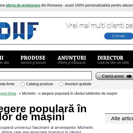
buna
oferta de promovare
din Romania - acum 100% personalizabila pentru aface
ista firme
Catalog produse
Anunturi gratuite
gorii firme
» Michelin - o alegere populară în rândul iubitorilor de mașini
legere populară în
ilor de mașini
Alte artic
coperă universul fascinant al anvelopelor Michelin,
 dintre cele mai apreciate branduri în rândul