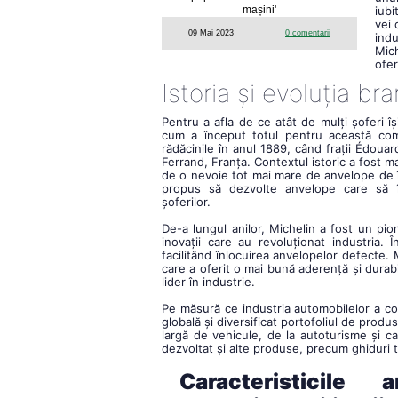
iubi
vei 
09 Mai 2023
0 comentarii
indu
Mich
ofer
Istoria și evoluția br
Pentru a afla de ce atât de mulți șoferi î
cum a început totul pentru această compa
rădăcinile în anul 1889, când frații Édou
Ferrand, Franța. Contextul istoric a fost m
de o nevoie tot mai mare de anvelope de îna
propus să dezvolte anvelope care să î
șoferilor.
De-a lungul anilor, Michelin a fost un pio
inovații care au revoluționat industria.
facilitând înlocuirea anvelopelor defecte. 
care a oferit o mai bună aderență și durabi
lider în industrie.
Pe măsură ce industria automobilelor a co
globală și diversificat portofoliul de pro
largă de vehicule, de la autoturisme și ca
dezvoltat și alte produse, precum ghiduri t
Caracteristicile