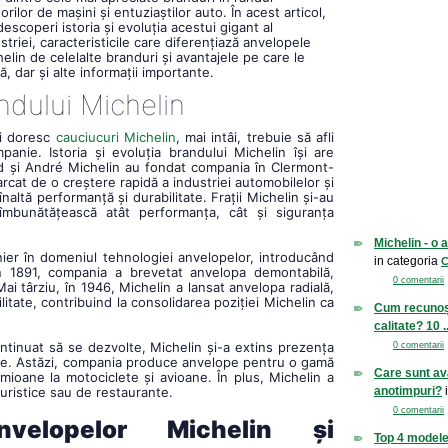
torilor de mașini și entuziaștilor auto. În acest articol,
descoperi istoria și evoluția acestui gigant al
striei, caracteristicile care diferențiază anvelopele
elin de celelalte branduri și avantajele pe care le
ă, dar și alte informații importante.
andului Michelin
și doresc
cauciucuri Michelin
, mai intâi, trebuie să afli
nie. Istoria și evoluția brandului Michelin își are
ard și André Michelin au fondat compania în Clermont-
arcat de o creștere rapidă a industriei automobilelor și
ltă performanță și durabilitate. Frații Michelin și-au
mbunătățească atât performanța, cât și siguranța
Michelin - o a
nier în domeniul tehnologiei anvelopelor, introducând
in categoria
C
 În 1891, compania a brevetat anvelopa demontabilă,
0 comentarii
Mai târziu, în 1946, Michelin a lansat anvelopa radială,
litate, contribuind la consolidarea poziției Michelin ca
Cum recunoș
calitate? 10 ..
ntinuat să se dezvolte, Michelin și-a extins prezența
0 comentarii
duse. Astăzi, compania produce anvelope pentru o gamă
Care sunt av
mioane la motociclete și avioane. În plus, Michelin a
uristice sau de restaurante.
anotimpuri?
i
0 comentarii
 anvelopelor Michelin și
Top 4 model