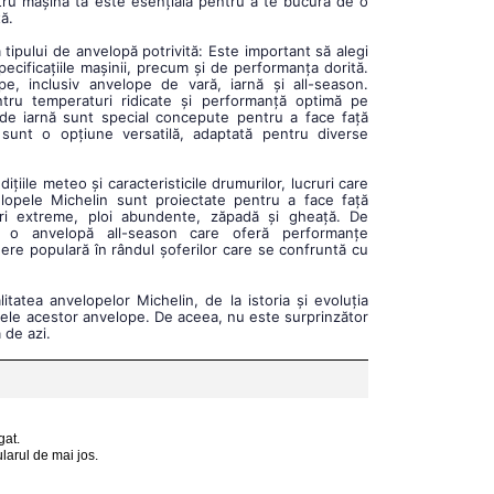
tru mașina ta este esențială pentru a te bucura de o
ță.
a tipului de anvelopă potrivită: Este important să alegi
ecificațiile mașinii, precum și de performanța dorită.
, inclusiv anvelope de vară, iarnă și all-season.
tru temperaturi ridicate și performanță optimă pe
 de iarnă sunt special concepute pentru a face față
n sunt o opțiune versatilă, adaptată pentru diverse
dițiile meteo și caracteristicile drumurilor, lucruri care
elopele Michelin sunt proiectate pentru a face față
uri extreme, ploi abundente, zăpadă și gheață. De
e o anvelopă all-season care oferă performanțe
legere populară în rândul șoferilor care se confruntă cu
itatea anvelopelor Michelin, de la istoria și evoluția
tajele acestor anvelope. De aceea, nu este surprinzător
 de azi.
gat.
larul de mai jos.