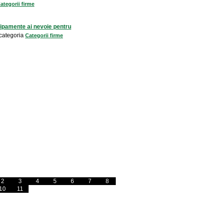
ategorii firme
hipamente ai nevoie pentru
categoria
Categorii firme
2
3
4
5
6
7
8
10
11