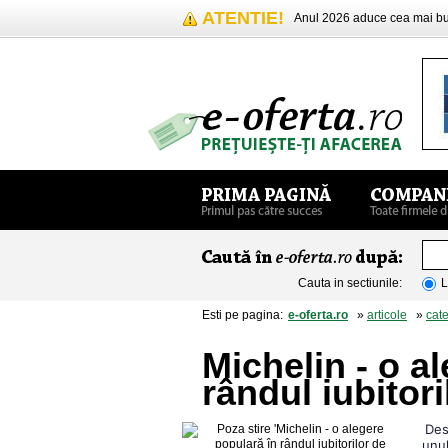
ATENTIE!
Anul 2026 aduce cea mai 
Cauta in sectiunile:
L
Esti pe pagina:
e-oferta.ro
»
articole
»
cate
Michelin - o a
rândul iubitor
Des
unul