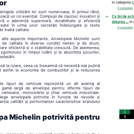
lor
in categoria
C
0 comentarii
antajele utilizării lor sunt numeroase; în primul rând,
 joacă un rol esențial. Compușii de cauciuc inovatori și
Ce fel de ec
ură o aderență superioară, durabilitate și eficiență
dotarea ...
in 
reate în urma unor cercetări îndelungate și teste
0 comentarii
 înaltă calitate.
t alte aspecte importante. Anvelopele Michelin sunt
 de calitate în diverse condiții meteo și de drum,
nare eficientă și o stabilitate crescută. De asemenea,
omotului în timpul rulării și la absorbția șocurilor,
plasării.
usă la rulare, ceea ce înseamnă că necesită mai puțină
d astfel la economia de combustibil și la reducerea
ite tipuri de vehicule reprezintă un alt avantaj al
 gamă largă de anvelope pentru diferite tipuri de
 camioane, motociclete și chiar vehicule industriale.
lege anvelopele potrivite în funcție de nevoile și
anția calității și performanței caracteristice brandului
1
pa Michelin potrivită pentru
9