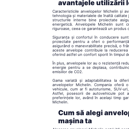
avantajele utilizării 
Caracteristicile anvelopelor Michelin și av
tehnologia și materialele de înaltă calitate
structurile interne bine proiectate asig
energetică. Anvelopele Michelin sunt c
riguroase, ceea ce garantează un produs de
Siguranța și confortul în conducere sun
proiectate pentru a oferi o performanță
asigurând o manevrabilitate precisă, o frâ
aceste anvelope contribuie la reducerea zg
oferind astfel un confort sporit în timpul de
În plus, anvelopele lor au o rezistență red
energie pentru a se deplasa, contribuin
emisiilor de CO2.
Gama variată și adaptabilitatea la difer
anvelopelor Michelin. Compania oferă o
vehicule, cum ar fi autoturisme, SUV-uri,
Astfel, posesorii de autovehicule pot a
preferințele lor, având în același timp gar
Michelin.
Cum să alegi anvelo
mașina ta