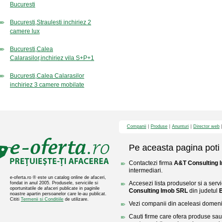
Bucuresti
Bucuresti,Straulesti inchiriez 2
camere lux
Bucuresti,Calea
Calarasilor,inchiriez vila S+P+1
Bucuresti,Calea Calarasilor
inchiriez 3 camere mobilate
Companii
Produse
Anunturi
Director web
Pe aceasta pagina poti 
Contactezi firma
A&T Consulting 
intermediari.
e-oferta.ro ® este un catalog online de afaceri,
Accesezi lista produselor si a servi
fondat in anul 2005. Produsele, serviciile si
oportunitatile de afaceri publicate in paginile
Consulting Imob SRL
din judetul
noastre apartin persoanelor care le-au publicat.
Cititi
Termenii si Conditiile
de utilizare.
Vezi companii din aceleasi domenii 
Cauti firme care ofera produse sau 