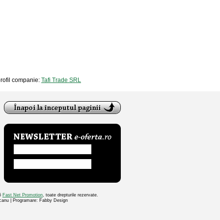
 profil companie:
Tafi Trade SRL
26
Fast Net Promotion
, toate drepturile rezervate.
ocanu | Programare: Fabby Design