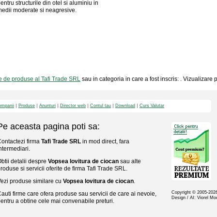
entru structurile din otel si aluminiu in
edii moderate si neagresive.
e de produse al Tafi Trade SRL
sau in categoria in care a fost inscris: . Vizualizare
mpanii
Produse
Anunturi
Director web
Contul tau
Download
Curs Valutar
Pe aceasta pagina poti sa:
ontactezi firma
Tafi Trade SRL
in mod direct, fara
ntermediari.
btii detalii despre
Vopsea lovitura de ciocan
sau alte
roduse si servicii oferite de firma Tafi Trade SRL.
ezi produse similare cu
Vopsea lovitura de ciocan
.
Copyright © 2005-20
auti firme care ofera produse sau servicii de care ai nevoie,
Design / AI: Viorel M
entru a obtine cele mai convenabile preturi.