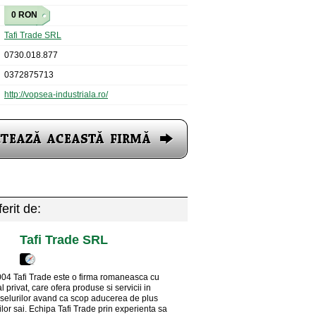
0 RON
Tafi Trade SRL
0730.018.877
0372875713
http://vopsea-industriala.ro/
erit de:
Tafi Trade SRL
 2004 Tafi Trade este o firma romaneasca cu
al privat, care ofera produse si servicii in
selurilor avand ca scop aducerea de plus
ilor sai. Echipa Tafi Trade prin experienta sa