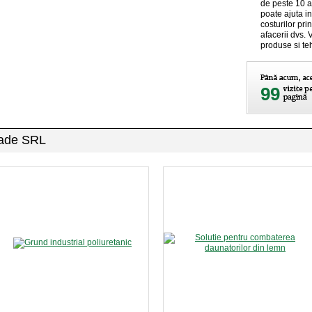
de peste 10 an
poate ajuta in
costurilor pr
afacerii dvs. 
produse si teh
99
Trade SRL