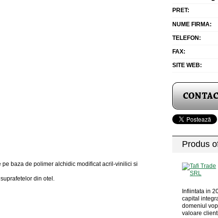
PRET:
NUME FIRMA:
TELEFON:
FAX:
SITE WEB:
Produs of
 pe baza de polimer alchidic modificat acril-vinilici si
uprafetelor din otel.
Infiintata in
capital integr
domeniul vop
valoare client