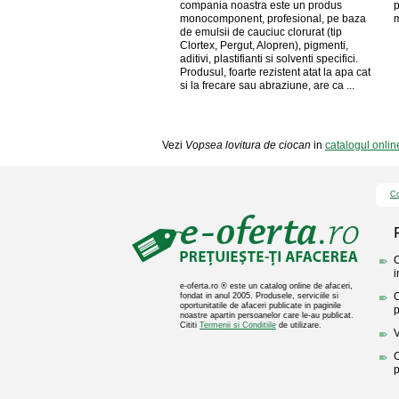
compania noastra este un produs
p
monocomponent, profesional, pe baza
m
de emulsii de cauciuc clorurat (tip
Clortex, Pergut, Alopren), pigmenti,
aditivi, plastifianti si solventi specifici.
Produsul, foarte rezistent atat la apa cat
si la frecare sau abraziune, are ca ...
Vezi
Vopsea lovitura de ciocan
in
catalogul onlin
Co
C
i
e-oferta.ro ® este un catalog online de afaceri,
O
fondat in anul 2005. Produsele, serviciile si
oportunitatile de afaceri publicate in paginile
p
noastre apartin persoanelor care le-au publicat.
Cititi
Termenii si Conditiile
de utilizare.
V
C
p