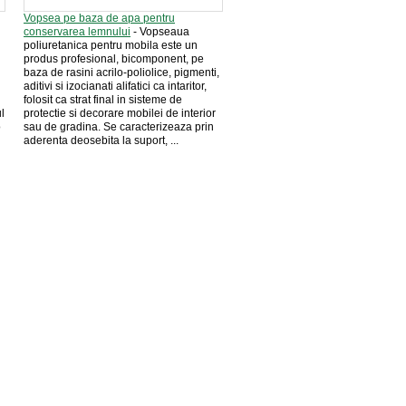
Vopsea pe baza de apa pentru
conservarea lemnului
- Vopseaua
poliuretanica pentru mobila este un
produs profesional, bicomponent, pe
baza de rasini acrilo-poliolice, pigmenti,
aditivi si izocianati alifatici ca intaritor,
folosit ca strat final in sisteme de
l
protectie si decorare mobilei de interior
o
sau de gradina. Se caracterizeaza prin
aderenta deosebita la suport, ...