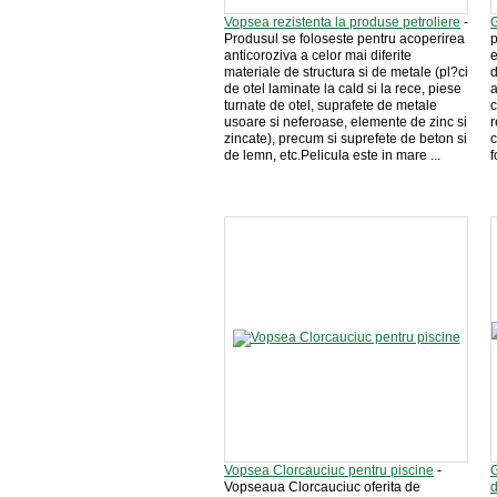
Vopsea rezistenta la produse petroliere
-
G
Produsul se foloseste pentru acoperirea
p
anticoroziva a celor mai diferite
e
materiale de structura si de metale (pl?ci
d
de otel laminate la cald si la rece, piese
a
turnate de otel, suprafete de metale
c
usoare si neferoase, elemente de zinc si
r
zincate), precum si suprefete de beton si
c
de lemn, etc.Pelicula este in mare ...
f
Vopsea Clorcauciuc pentru piscine
-
G
Vopseaua Clorcauciuc oferita de
d