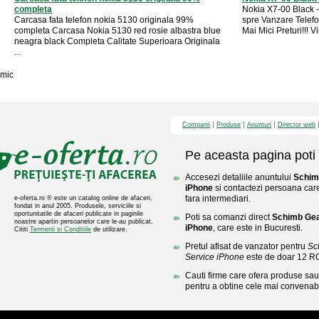
completa
Nokia X7-00 Black 
Carcasa fata telefon nokia 5130 originala 99%
spre Vanzare Telef
completa Carcasa Nokia 5130 red rosie albastra blue
Mai Mici Preturi!!! 
neagra black Completa Calitate Superioara Originala
...
mic
Companii
Produse
Anunturi
Director web
Pe aceasta pagina poti 
Accesezi detaliile anuntului
Schim
iPhone
si contactezi persoana care 
fara intermediari.
e-oferta.ro ® este un catalog online de afaceri,
fondat in anul 2005. Produsele, serviciile si
oportunitatile de afaceri publicate in paginile
Poti sa comanzi direct
Schimb Gea
noastre apartin persoanelor care le-au publicat.
iPhone
, care este in Bucuresti.
Cititi
Termenii si Conditiile
de utilizare.
Pretul afisat de vanzator pentru
Sc
Service iPhone
este de doar 12 R
Cauti firme care ofera produse sau 
pentru a obtine cele mai convenabi