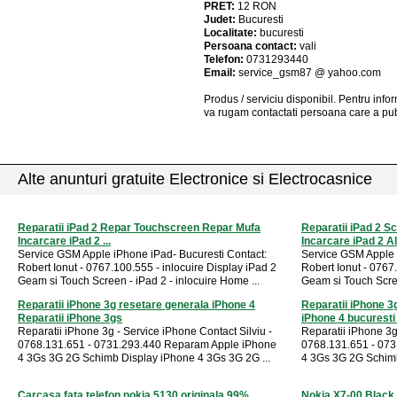
PRET:
12
RON
Judet:
Bucuresti
Localitate:
bucuresti
Persoana contact:
vali
Telefon:
0731293440
Email:
service_gsm87 @ yahoo.com
Produs / serviciu
disponibil
. Pentru info
va rugam contactati persoana care a pub
Alte anunturi gratuite Electronice si Electrocasnice
Reparatii iPad 2 Repar Touchscreen Repar Mufa
Reparatii iPad 2 
Incarcare iPad 2 ...
Incarcare iPad 2 Ale
Service GSM Apple iPhone iPad- Bucuresti Contact:
Service GSM Apple 
Robert Ionut - 0767.100.555 - inlocuire Display iPad 2
Robert Ionut - 0767
Geam si Touch Screen - iPad 2 - inlocuire Home ...
Geam si Touch Scree
Reparatii iPhone 3g resetare generala iPhone 4
Reparatii iPhone 3
Reparatii iPhone 3gs
iPhone 4 bucuresti .
Reparatii iPhone 3g - Service iPhone Contact Silviu -
Reparatii iPhone 3g
0768.131.651 - 0731.293.440 Reparam Apple iPhone
0768.131.651 - 07
4 3Gs 3G 2G Schimb Display iPhone 4 3Gs 3G 2G ...
4 3Gs 3G 2G Schimb
Carcasa fata telefon nokia 5130 originala 99%
Nokia X7-00 Black