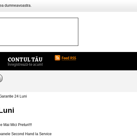
rea dumneavoastra.
arantie 24 Luni
Luni
Mai Mici Preturi!!!
efoanele Second Hand la Service