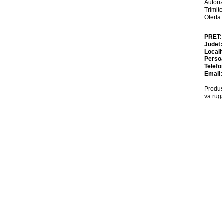
Autori
Trimit
Oferta
PRET
Judet
Locali
Perso
Telefo
Email
Produs
va rug