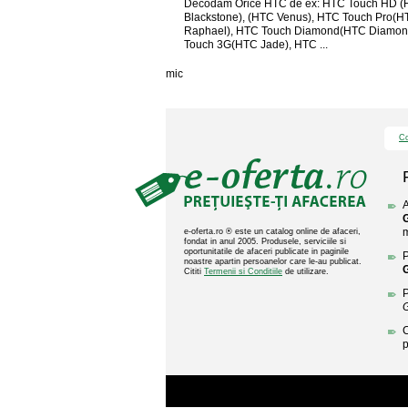
Decodam Orice HTC de ex: HTC Touch HD 
Blackstone), (HTC Venus), HTC Touch Pro(H
Raphael), HTC Touch Diamond(HTC Diamon
Touch 3G(HTC Jade), HTC ...
mic
Co
A
G
m
e-oferta.ro ® este un catalog online de afaceri,
fondat in anul 2005. Produsele, serviciile si
oportunitatile de afaceri publicate in paginile
P
noastre apartin persoanelor care le-au publicat.
G
Cititi
Termenii si Conditiile
de utilizare.
P
G
C
p