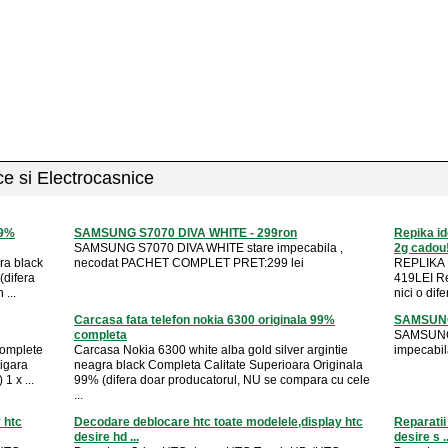
ice si Electrocasnice
99%
SAMSUNG S7070 DIVA WHITE - 299ron
Repika id
SAMSUNG S7070 DIVA WHITE stare impecabila ,
2g cadou!
ra black
necodat PACHET COMPLET PRET:299 lei
REPLIKA
(difera
419LEI Re
...
nici o dife
Carcasa fata telefon nokia 6300 originala 99%
SAMSUNG
completa
SAMSUNG
complete
Carcasa Nokia 6300 white alba gold silver argintie
impecabil
igara
neagra black Completa Calitate Superioara Originala
1 x ...
99% (difera doar producatorul, NU se compara cu cele
...
y htc
Decodare deblocare htc toate modelele,display htc
Reparatii
desire hd ...
desire s ..