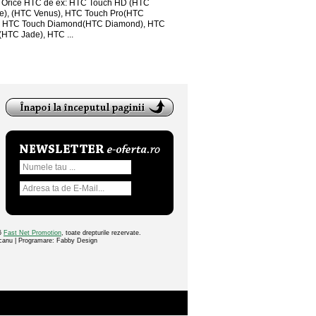
Orice HTC de ex: HTC Touch HD (HTC
e), (HTC Venus), HTC Touch Pro(HTC
, HTC Touch Diamond(HTC Diamond), HTC
HTC Jade), HTC ...
26
Fast Net Promotion
, toate drepturile rezervate.
ocanu | Programare: Fabby Design