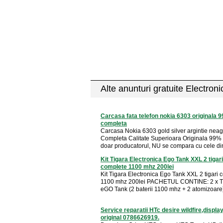
Alte anunturi gratuite Electron
Carcasa fata telefon nokia 6303 originala 
completa
Carcasa Nokia 6303 gold silver argintie neag
Completa Calitate Superioara Originala 99% 
doar producatorul, NU se compara cu cele din 
Kit Tigara Electronica Ego Tank XXL 2 tigari
complete 1100 mhz 200lei
Kit Tigara Electronica Ego Tank XXL 2 tigari 
1100 mhz 200lei PACHETUL CONTINE: 2 x T
eGO Tank (2 baterii 1100 mhz + 2 atomizoare) 
Service reparatii HTc desire wildfire,displa
original 0786626919.