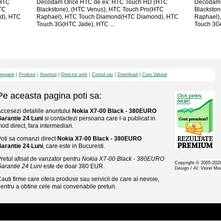
(HTC
Decodam Orice HTC de ex: HTC Touch HD (HTC
Decodam 
TC
Blackstone), (HTC Venus), HTC Touch Pro(HTC
Blackston
d), HTC
Raphael), HTC Touch Diamond(HTC Diamond), HTC
Raphael)
Touch 3G(HTC Jade), HTC ...
Touch 3G(
mpanii
Produse
Anunturi
Director web
Contul tau
Download
Curs Valutar
Pe aceasta pagina poti sa:
ccesezi detaliile anuntului
Nokia X7-00 Black - 380EURO
arantie 24 Luni
si contactezi persoana care l-a publicat in
od direct, fara intermediari.
oti sa comanzi direct
Nokia X7-00 Black - 380EURO
arantie 24 Luni
, care este in Bucuresti.
retul afisat de vanzator pentru
Nokia X7-00 Black - 380EURO
Copyright © 2005-20
arantie 24 Luni
este de doar 380 EUR.
Design / AI: Viorel M
auti firme care ofera produse sau servicii de care ai nevoie,
entru a obtine cele mai convenabile preturi.