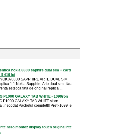
entica nokia 8800 saphire dual sim + card
!! 419 lei
 NOKIA 8800 SAPPHIRE ARTE DUAL SIM
plica 1:1 Nokia Sapphire Arte dual sim , fara
renta estetica fata de original replica ...
 P1000 GALAXY TAB WHITE - 1099ron
 P1000 GALAXY TAB WHITE stare
a , necodat Pachetul complet!!! Pret>1099 lei
 htc hero,montez display touch original htc
.