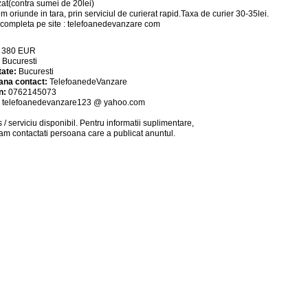
zat(contra sumei de 20lei)
em oriunde in tara, prin serviciul de curierat rapid.Taxa de curier 30-35lei.
 completa pe site : telefoanedevanzare com
:
380
EUR
:
Bucuresti
tate:
Bucuresti
ana contact:
TelefoanedeVanzare
n:
0762145073
:
telefoanedevanzare123 @ yahoo.com
 / serviciu
disponibil
. Pentru informatii suplimentare,
am contactati persoana care a publicat anuntul.