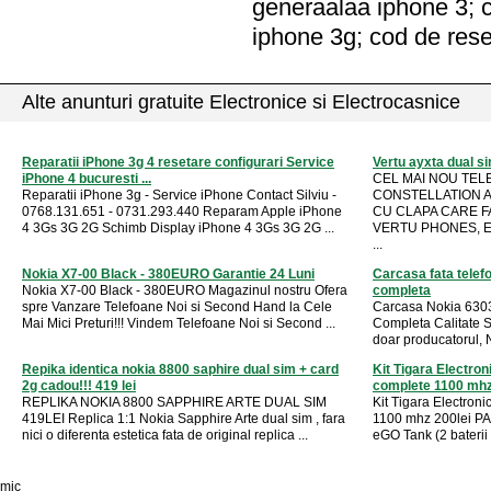
generaalaa iphone 3; c
iphone 3g; cod de rese
Alte anunturi gratuite Electronice si Electrocasnice
Reparatii iPhone 3g 4 resetare configurari Service
Vertu ayxta dual si
iPhone 4 bucuresti ...
CEL MAI NOU TEL
Reparatii iPhone 3g - Service iPhone Contact Silviu -
CONSTELLATION A
0768.131.651 - 0731.293.440 Reparam Apple iPhone
CU CLAPA CARE F
4 3Gs 3G 2G Schimb Display iPhone 4 3Gs 3G 2G ...
VERTU PHONES, E
...
Nokia X7-00 Black - 380EURO Garantie 24 Luni
Carcasa fata telef
Nokia X7-00 Black - 380EURO Magazinul nostru Ofera
completa
spre Vanzare Telefoane Noi si Second Hand la Cele
Carcasa Nokia 6303 
Mai Mici Preturi!!! Vindem Telefoane Noi si Second ...
Completa Calitate S
doar producatorul, 
Repika identica nokia 8800 saphire dual sim + card
Kit Tigara Electron
2g cadou!!! 419 lei
complete 1100 mhz
REPLIKA NOKIA 8800 SAPPHIRE ARTE DUAL SIM
Kit Tigara Electron
419LEI Replica 1:1 Nokia Sapphire Arte dual sim , fara
1100 mhz 200lei P
nici o diferenta estetica fata de original replica ...
eGO Tank (2 baterii 
mic