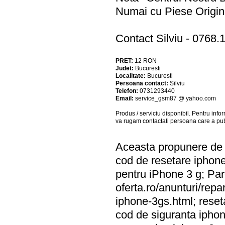
Numai cu Piese Origin
Contact Silviu - 0768.
PRET:
12
RON
Judet:
Bucuresti
Localitate:
Bucuresti
Persoana contact:
Silviu
Telefon:
0731293440
Email:
service_gsm87 @ yahoo.com
Produs / serviciu
disponibil
. Pentru info
va rugam contactati persoana care a pub
Aceasta propunere de a
cod de resetare iphone
pentru iPhone 3 g; Par
oferta.ro/anunturi/repa
iphone-3gs.html; reset
cod de siguranta iphon