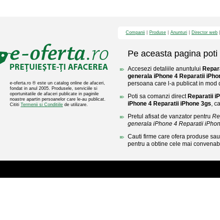
Companii
Produse
Anunturi
Director web
Pe aceasta pagina poti 
Accesezi detaliile anuntului
Repara
generala iPhone 4 Reparatii iPho
persoana care l-a publicat in mod di
e-oferta.ro ® este un catalog online de afaceri,
fondat in anul 2005. Produsele, serviciile si
oportunitatile de afaceri publicate in paginile
Poti sa comanzi direct
Reparatii i
noastre apartin persoanelor care le-au publicat.
iPhone 4 Reparatii iPhone 3gs
, c
Cititi
Termenii si Conditiile
de utilizare.
Pretul afisat de vanzator pentru
Re
generala iPhone 4 Reparatii iPho
Cauti firme care ofera produse sau 
pentru a obtine cele mai convenabi