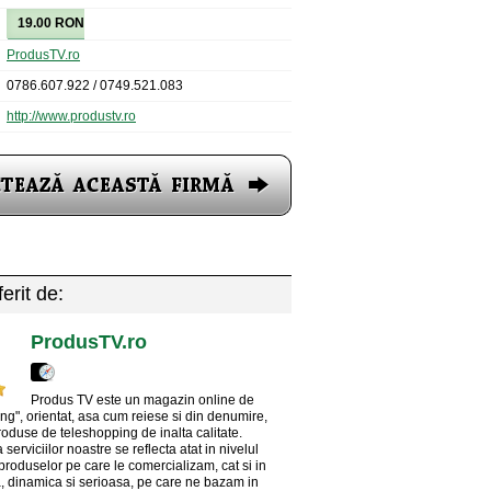
19.00 RON
ProdusTV.ro
0786.607.922 / 0749.521.083
http://www.produstv.ro
erit de:
ProdusTV.ro
Produs TV este un magazin online de
ng", orientat, asa cum reiese si din denumire,
roduse de teleshopping de inalta calitate.
 serviciilor noastre se reflecta atat in nivelul
 produselor pe care le comercializam, cat si in
, dinamica si serioasa, pe care ne bazam in