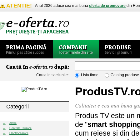
ATENTIE!
Anul 2026 aduce cea mai buna
oferta de promovare
din Rom
Cauta in sectiunile:
Lista firme
Catalog produse
ProdusTV.r
Calitatea e cea mai buna ga
Categorii
Produs TV este un 
Electrice / Electrocasnice
de "
smart shoppin
Altele
Centrale Termice
cum reiese si din d
Electrocasnice