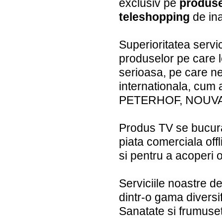
exclusiv pe
produs
teleshopping
de ina
Superioritatea servici
produselor pe care l
serioasa, pe care ne 
internationala, c
PETERHOF, NOUVAL
Produs TV se bucura 
piata comerciala offl
si pentru a acoperi 
Serviciile noastre d
dintr-o gama diversif
Sanatate si frumuset