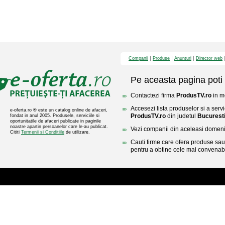
Companii
Produse
Anunturi
Director web
Pe aceasta pagina poti 
Contactezi firma
ProdusTV.ro
in mo
Accesezi lista produselor si a servic
e-oferta.ro ® este un catalog online de afaceri,
ProdusTV.ro
din judetul
Bucurest
fondat in anul 2005. Produsele, serviciile si
oportunitatile de afaceri publicate in paginile
noastre apartin persoanelor care le-au publicat.
Vezi companii din aceleasi domenii 
Cititi
Termenii si Conditiile
de utilizare.
Cauti firme care ofera produse sau 
pentru a obtine cele mai convenabi