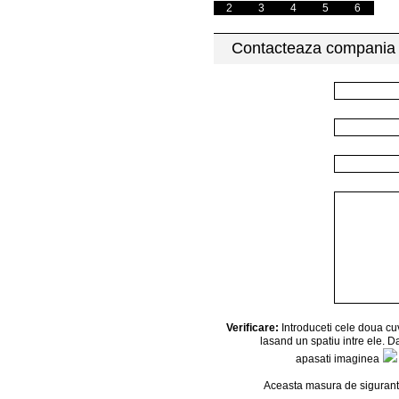
2
3
4
5
6
Contacteaza compania
Verificare:
Introduceti cele doua cuv
lasand un spatiu intre ele. Da
apasati imaginea
Aceasta masura de sigurant