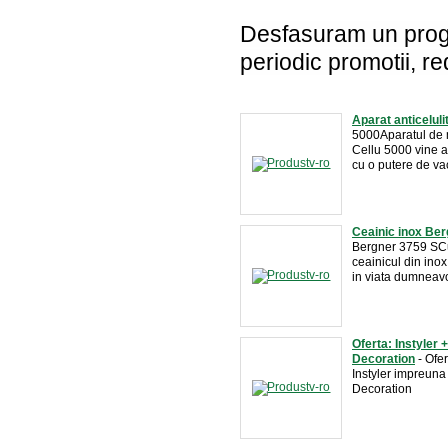
Desfasuram un progra
periodic promotii, re
Aparat anticeluli
5000Aparatul de m
Cellu 5000 vine a
cu o putere de va
Ceainic inox Ber
Bergner 3759 SCu
ceainicul din in
in viata dumneavoa
Oferta: Instyler 
Decoration
- Ofe
Instyler impreuna
Decoration