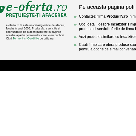
Pe aceasta pagina poti 
Contactezi firma
ProdusTV.ro
in mo
Obtii detalii despre
Incalzitor sim
e-oferta.ro ® este un catalog online de afaceri,
produse si servicii oferite de firma
fondat in anul 2005. Produsele, serviciile si
oportunitatile de afaceri publicate in paginile
noastre apartin persoanelor care le-au publicat.
Vezi produse similare cu
Incalzito
Cititi
Termenii si Conditiile
de utilizare.
Cauti firme care ofera produse sau 
pentru a obtine cele mai convenabi