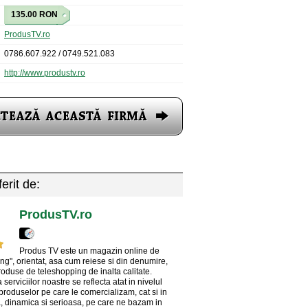
135.00 RON
ProdusTV.ro
0786.607.922 / 0749.521.083
http://www.produstv.ro
erit de:
ProdusTV.ro
Produs TV este un magazin online de
ng", orientat, asa cum reiese si din denumire,
roduse de teleshopping de inalta calitate.
 serviciilor noastre se reflecta atat in nivelul
 produselor pe care le comercializam, cat si in
, dinamica si serioasa, pe care ne bazam in