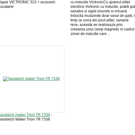
igaie VICTRONIC 523 + accesorii
cu inductie VictronicCu ajutorul plitei
ucatarie
electrice Victronic cu inductie, puteti gat
sanatos si rapid oriunde si oricand.
Inductia incalzeste doar vasul de gatit, 
timp ce zona din jurul plitei, ramane
rece, aceasta se realizeaza prin
creearea unui camp magnetic in cadrul
zonei de inductie care ...
Sandwich maker Trion TR 7338
-
Sandwich Maker Trion TR 7338