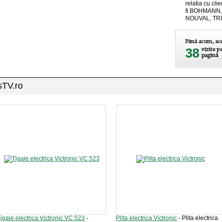
relatia cu clie
fi BOHMANN
NOUVAL, TRIO
38
sTV.ro
igaie electrica Victronic VC 523
-
Plita electrica Victronic
- Plita electrica