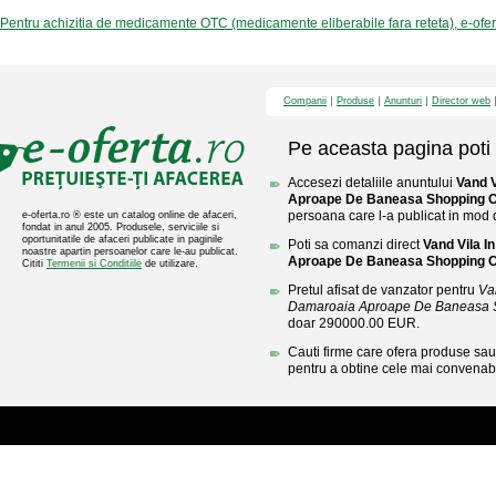
Pentru achizitia de medicamente OTC (medicamente eliberabile fara reteta), e-ofe
Companii
Produse
Anunturi
Director web
Pe aceasta pagina poti 
Accesezi detaliile anuntului
Vand V
Aproape De Baneasa Shopping C
persoana care l-a publicat in mod di
e-oferta.ro ® este un catalog online de afaceri,
fondat in anul 2005. Produsele, serviciile si
oportunitatile de afaceri publicate in paginile
Poti sa comanzi direct
Vand Vila I
noastre apartin persoanelor care le-au publicat.
Aproape De Baneasa Shopping C
Cititi
Termenii si Conditiile
de utilizare.
Pretul afisat de vanzator pentru
Van
Damaroaia Aproape De Baneasa S
doar 290000.00 EUR.
Cauti firme care ofera produse sau 
pentru a obtine cele mai convenabi