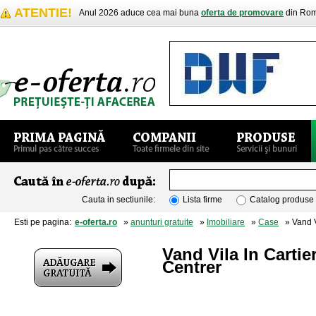
ATENTIE!
Anul 2026 aduce cea mai buna
oferta de promovare
din Rom
Cauta in sectiunile:
Lista firme
Catalog produse
Esti pe pagina:
e-oferta.ro
»
anunturi gratuite
»
Imobiliare
»
Case
» Vand V
Vand Vila In Cart
Centrer