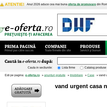
ATENTIE!
Anul 2026 aduce cea mai buna
oferta de promovare
din Rom
Cauta in sectiunile:
Lista firme
Catalog produse
Esti pe pagina:
e-oferta.ro
»
anunturi gratuite
»
Imobiliare
»
Case
» vand u
vand urgent casa 