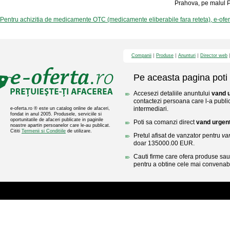
Prahova, pe malul P
Pentru achizitia de medicamente OTC (medicamente eliberabile fara reteta), e-ofe
Companii
Produse
Anunturi
Director web
Pe aceasta pagina poti 
Accesezi detaliile anuntului
vand 
contactezi persoana care l-a public
intermediari.
e-oferta.ro ® este un catalog online de afaceri,
fondat in anul 2005. Produsele, serviciile si
oportunitatile de afaceri publicate in paginile
Poti sa comanzi direct
vand urgen
noastre apartin persoanelor care le-au publicat.
Cititi
Termenii si Conditiile
de utilizare.
Pretul afisat de vanzator pentru
va
doar 135000.00 EUR.
Cauti firme care ofera produse sau 
pentru a obtine cele mai convenabi