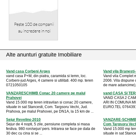
Alte anunturi gratuite Imobiliare
Vand casa Corbeni Arges
Vand vila Branesti-
vand casa P+M, din piatra, caramida si lemn, loc.
Vand vila Complet mo
Corbeni-jud Arges, 4 camere si utilitati. 400 mp. teren
2006. Vila dispune d
0721050105
de mare adancime), f
VANZARESCHIMB Conac 20 camere pe malul
vand CASA SI TE
Prahovei
VAND CASA 2 CAM
Vand 15.000 mp teren intravilan si conac 20 camere,
ARI IN COMUNA MI
situate in sat Stancesti, Com. Targsoru Vechi, Jud.
EURO.TEL 076439
Prahova, pe malul Prahovei, pe DN1A, la 15 km de ...
Sejur Revelino 2010
VANZARE-SCHIMB C
Sejur de 4 nopti, 5 zile, pensiune completa si masa
Com Targsoru Vec
festiva. 980 ron/sejur/ pers. Intrarea se face pe data de
Vand 15.000 mp tere
30 dec cu cina si se ...
situate in sat Stanc