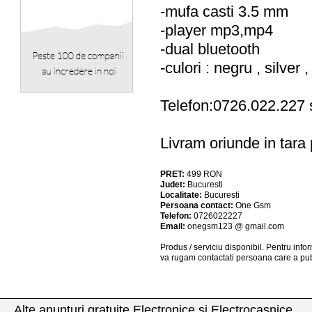
-mufa casti 3.5 mm
-player mp3,mp4
-dual bluetooth
-culori : negru , silver 
Telefon:0726.022.227
Livram oriunde in tara p
PRET:
499
RON
Judet:
Bucuresti
Localitate:
Bucuresti
Persoana contact:
One Gsm
Telefon:
0726022227
Email:
onegsm123 @ gmail.com
Produs / serviciu
disponibil
. Pentru info
va rugam contactati persoana care a pub
Alte anunturi gratuite Electronice si Electrocasnice