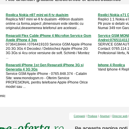
Replica Nokia n97 mini wi-fi tv dualsim
Replici Nokia e71 
Replica N97 mini wi-fi tv dualsim -499ron dualsim
Replici 1:1 Nokia e
online ca forma,aspect ,dimensiuni este identic cu
Ptr poze si detalii v
originalul,deasemenea telefonul are aceleasi ...
Numai 349 ron Garan
Reparatii Flex Cable iPhone 4 Microfon Service Gsm
Service GSM MOND
Apple iPhone 4 3gs
Andrei:076511411
0736418444 / 0764419103 Service GSM Apple iPhone
SERVICE GSM AUT
2G 3G 3Gs 4 Decodez / Deblochez Apple iPhone 2G
Contact: 0765.114.1
3G 3Gs si 4cu orice versiune de soft. Schimb / Montez
Profesional-Vertu, 
...
Reparatii iPhone 1st Gen Reparatii iPhone 3G si
Iphone 4 Replica
Generatia 4 3G 3Gs
Vand Iphone 4 Repli
Service GSM Apple iPhone - 0765.848.374 - Catalin
Site: www.mondogsm.ro - Oferim Service
PROFESIONAL pentru telefoane Apple iPhone Orice
model sau ...
mic
Companii
Produse
Anunturi
Director web
Pe aceasta pagina poti 