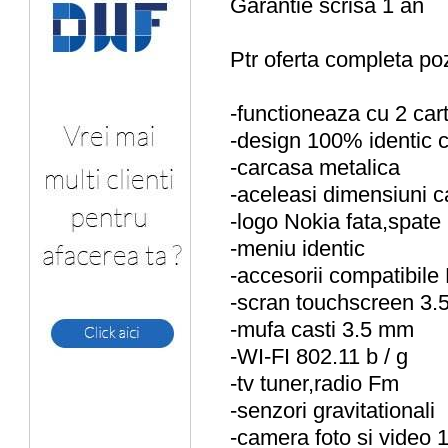
Garantie scrisa 1 an
Ptr oferta completa poze
-functioneaza cu 2 car
-design 100% identic cu
-carcasa metalica
-aceleasi dimensiuni ca
-logo Nokia fata,spate
-meniu identic
-accesorii compatibile
-scran touchscreen 3
-mufa casti 3.5 mm
-WI-FI 802.11 b / g
-tv tuner,radio Fm
-senzori gravitationali
-camera foto si video 1