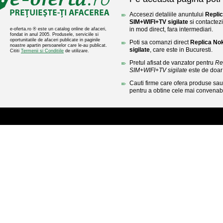
Accesezi detaliile anuntului
Repli
SIM+WIFI+TV sigilate
si contactezi
in mod direct, fara intermediari.
e-oferta.ro ® este un catalog online de afaceri,
fondat in anul 2005. Produsele, serviciile si
oportunitatile de afaceri publicate in paginile
Poti sa comanzi direct
Replica No
noastre apartin persoanelor care le-au publicat.
sigilate
, care este in Bucuresti.
Cititi
Termenii si Conditiile
de utilizare.
Pretul afisat de vanzator pentru
Re
SIM+WIFI+TV sigilate
este de doa
Cauti firme care ofera produse sau 
pentru a obtine cele mai convenabi