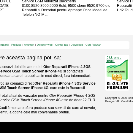
N ORICE
Service GSM Autorizat Blackberry
Service Ht
TOATE
8100,8520,8900,9000 Bold, 9500 storm 9520,9700 etc
Reparatii 
PT
Reparatii si Decodari pentru Aproape Orice Model de
Hd2 Touch
Telefon NOTA ...
mpanii
Produse
Anunturi
Director web
Contul tau
Download
Curs Valutar
Pe aceasta pagina poti sa:
ccesezi detaliile anuntului
Ofer Reparatii iPhone 4 3GS
Service GSM Touch Screen iPhone 4G
si contactezi
ersoana care l-a publicat in mod direct, fara intermediari.
oti sa comanzi direct
Ofer Reparatii iPhone 4 3GS Service
GSM Touch Screen iPhone 4G
, care este in Bucuresti.
retul afisat de vanzator pentru
Ofer Reparatii iPhone 4 3GS
Copyright © 2005-20
Service GSM Touch Screen iPhone 4G
este de doar 22 EUR.
Design / AI: Viorel M
auti firme care ofera produse sau servicii de care ai nevoie,
entru a obtine cele mai convenabile preturi.