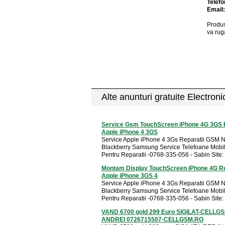
Telefo
Email
Produs
va rug
Alte anunturi gratuite Electron
Service Gsm TouchScreen iPhone 4G 3GS R
Apple iPhone 4 3GS
Service Apple iPhone 4 3Gs Reparatii GSM 
Blackberry Samsung Service Telefoane Mobi
Pentru Reparatii -0768-335-056 - Sabin Site: .
Montam Display TouchScreen iPhone 4G Re
Apple iPhone 3GS 4
Service Apple iPhone 4 3Gs Reparatii GSM 
Blackberry Samsung Service Telefoane Mobi
Pentru Reparatii -0768-335-056 - Sabin Site: .
VAND 6700 gold 299 Euro SIGILAT-CELLG
ANDREI 0726715507-CELLGSM.RO