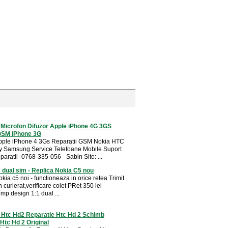
 Microfon Difuzor Apple iPhone 4G 3GS
GSM iPhone 3G
pple iPhone 4 3Gs Reparatii GSM Nokia HTC
y Samsung Service Telefoane Mobile Suport
aratii -0768-335-056 - Sabin Site: ...
 dual sim - Replica Nokia C5 nou
kia c5 noi - functioneaza in orice retea Trimit
in curierat,verificare colet PRet 350 lei
p design 1:1 dual ...
Htc Hd2 Reparatie Htc Hd 2 Schimb
tc Hd 2 Original