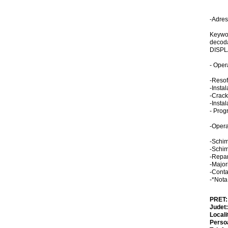
-Adres
Keywor
decod
DISPL
- Oper
-Reso
-Insta
-Crack-
-Instal
- Prog
-Opera
-Schim
-Schim
-Repar
-Major
-Conta
-*Not
PRET
Judet
Locali
Perso