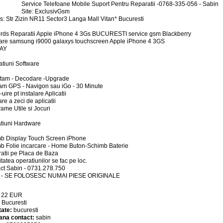
Service Telefoane Mobile Suport Pentru Reparatii -0768-335-056 - Sabin
Site: ExclusivGsm
s: Str Zizin NR11 Sector3 Langa Mall Vitan* Bucuresti
ds Reparatii Apple iPhone 4 3Gs BUCURESTI service gsm Blackberry
are samsung i9000 galaxys touchscreen Apple iPhone 4 3GS
AY
atiuni Software
ftam - Decodare -Upgrade
lam GPS - Navigon sau iGo - 30 Minute
uire pt instalare Aplicatii
are a zeci de aplicatii
rame Utile si Jocuri
tiuni Hardware
b Display Touch Screen iPhone
b Folie incarcare - Home Buton-Schimb Baterie
atii pe Placa de Baza
itatea operatiunilor se fac pe loc.
ct Sabin - 0731.278.750
a - SE FOLOSESC NUMAI PIESE ORIGINALE
:
22
EUR
:
Bucuresti
tate:
bucuresti
ana contact:
sabin