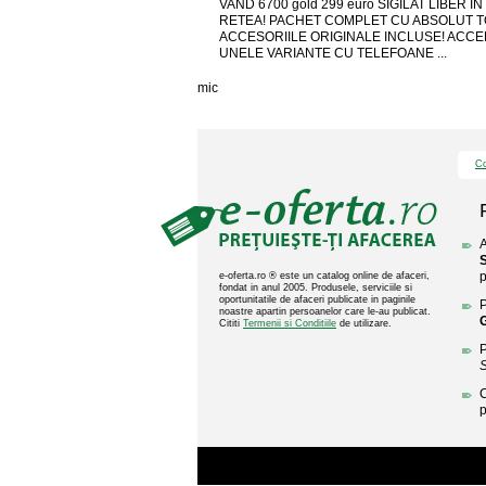
VAND 6700 gold 299 euro SIGILAT LIBER I
RETEA! PACHET COMPLET CU ABSOLUT 
ACCESORIILE ORIGINALE INCLUSE! ACCE
UNELE VARIANTE CU TELEFOANE ...
mic
Co
A
p
e-oferta.ro ® este un catalog online de afaceri,
fondat in anul 2005. Produsele, serviciile si
oportunitatile de afaceri publicate in paginile
P
noastre apartin persoanelor care le-au publicat.
Cititi
Termenii si Conditiile
de utilizare.
P
C
p