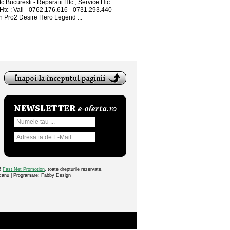
c Bucuresti - Reparatii Htc , Service Htc
Htc : Vali - 0762.176.616 - 0731.293.440 -
 Pro2 Desire Hero Legend ...
26
Fast Net Promotion
, toate drepturile rezervate.
ocanu | Programare: Fabby Design