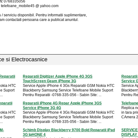
n:
0768335056
:
telefoane_mobile45 @ yahoo.com
 / serviciu
disponibil
. Pentru informatii suplimentare,
am contactati persoana care a publicat anuntul.
ice si Electrocasnice
eparatii
Reparatii Digitizer Apple iPhone 4G 3GS
Reparatii
TouchScreen Geam iPhone 3G
Service 
Nokia HTC
Service Apple iPhone 4 3Gs Reparatii GSM Nokia HTC
Service A
le Suport
Blackberry Samsung Service Telefoane Mobile Suport
Blackberr
..
Pentru Reparatii -0768-335-056 - Sabin Site: ...
Pentru Rep
paratii
Reparatii iPhone 4G Repar Apple iPhone 3GS
Telefoane
Service iPhone 3G 4G
Replica no
Nokia HTC
Service Apple iPhone 4 3Gs Reparatii GSM Nokia HTC
in tara pr
le Suport
Blackberry Samsung Service Telefoane Mobile Suport
CAmera 2m
..
Pentru Reparatii -0768-335-056 - Sabin Site: ...
SM-
Schimb Display Blackberry 9700 Bold Reparatii iPad
SERVICE 
3G IpHONE 4
DISPLAY H