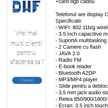
+card 8gb cadou
Telefonul are display 
Specificatii:
- WIFI: 802.11b/g wirel
- 3.5 inch capacitive 
- SuportA multitasking 
- 2 Camere cu flash
- JAVA 2.0
- Radio FM
- E-book reader
- Bluetooth A2DP
- MP3/MP4 player
- Slide pentru a debloc
- 3,5 mm jack audio st
- Retea 850/900/1800
- Ecran: 3.5 inch touch