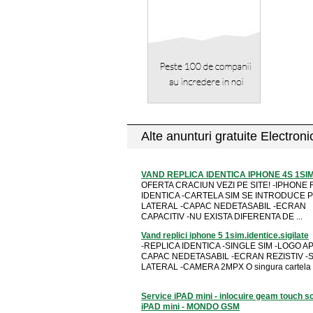
Alte anunturi gratuite Electron
VAND REPLICA IDENTICA IPHONE 4S 1SI
OFERTA CRACIUN VEZI PE SITE! -IPHONE 
IDENTICA -CARTELA SIM SE INTRODUCE 
LATERAL -CAPAC NEDETASABIL -ECRAN
CAPACITIV -NU EXISTA DIFERENTA DE ...
Vand replici iphone 5 1sim.identice.sigilate
-REPLICA IDENTICA -SINGLE SIM -LOGO AP
CAPAC NEDETASABIL -ECRAN REZISTIV -
LATERAL -CAMERA 2MPX O singura cartela Di
Service iPAD mini - inlocuire geam touch s
iPAD mini - MONDO GSM