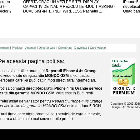
 screen
OFERTA CRACIUN VEZI PE SITE! -DISPLAY
IPhone 5 r
ST -
CAPACITIV DE INALTA REZOLUTIE -MULTITASKING -
nedetasabi
ctor 2
DUAL SIM -INTERNET WIRELESS Pachetul ...
Quad ban
mpanii
Produse
Anunturi
Director web
Contul tau
Download
Curs Valutar
Pe aceasta pagina poti sa:
ccesezi detaliile anuntului
Reparatii iPhone 4 4s Orange
service iesite din garantie MONDO GSM
si contactezi
ersoana care l-a publicat in mod direct, fara intermediari.
oti sa comanzi direct
Reparatii iPhone 4 4s Orange service
iesite din garantie MONDO GSM
, care este in Bucuresti.
retul afisat de vanzator pentru
Reparatii iPhone 4 4s Orange
Copyright © 2005-20
ervice iesite din garantie MONDO GSM
este de doar 5 RON.
Design / AI: Viorel M
auti firme care ofera produse sau servicii de care ai nevoie,
entru a obtine cele mai convenabile preturi.