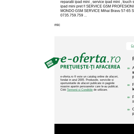
reparatii ipad mini , service ipad mini , touch
ipad mini pret !! SERVICE GSM PROFESIONI
MONDO GSM SERVICE Mihai Bravu 57-65 Se
0735.759.759 ...
mic
Co
A
p
e-oferta.ro ® este un catalog online de afaceri,
fondat in anul 2005. Produsele, serviciile si
oportunitatile de afaceri publicate in paginile
P
noastre apartin persoanelor care le-au publicat.
Cititi
Termenii si Conditiile
de utilizare.
P
s
C
p