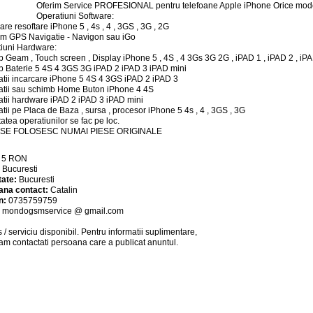
Oferim Service PROFESIONAL pentru telefoane Apple iPhone Orice mode
Operatiuni Software:
re resoftare iPhone 5 , 4s , 4 , 3GS , 3G , 2G
am GPS Navigatie - Navigon sau iGo
iuni Hardware:
 Geam , Touch screen , Display iPhone 5 , 4S , 4 3Gs 3G 2G , iPAD 1 , iPAD 2 , iPA
 Baterie 5 4S 4 3GS 3G iPAD 2 iPAD 3 iPAD mini
tii incarcare iPhone 5 4S 4 3GS iPAD 2 iPAD 3
tii sau schimb Home Buton iPhone 4 4S
tii hardware iPAD 2 iPAD 3 iPAD mini
tii pe Placa de Baza , sursa , procesor iPhone 5 4s , 4 , 3GS , 3G
tatea operatiunilor se fac pe loc.
- SE FOLOSESC NUMAI PIESE ORIGINALE
:
5
RON
:
Bucuresti
tate:
Bucuresti
ana contact:
Catalin
n:
0735759759
:
mondogsmservice @ gmail.com
 / serviciu
disponibil
. Pentru informatii suplimentare,
am contactati persoana care a publicat anuntul.