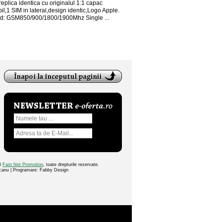
eplica identica cu originalul 1:1 capac
l,1 SIM in lateral,design identic,Logo Apple.
d: GSM850/900/1800/1900Mhz Single ...
26
Fast Net Promotion
, toate drepturile rezervate.
ocanu | Programare: Fabby Design