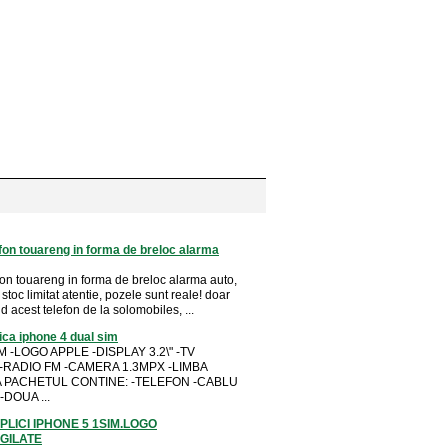
fon touareng in forma de breloc alarma
fon touareng in forma de breloc alarma auto,
 stoc limitat atentie, pozele sunt reale! doar
acest telefon de la solomobiles, ...
ica iphone 4 dual sim
M -LOGO APPLE -DISPLAY 3.2\" -TV
-RADIO FM -CAMERA 1.3MPX -LIMBA
 PACHETUL CONTINE: -TELEFON -CABLU
-DOUA ...
PLICI IPHONE 5 1SIM.LOGO
IGILATE