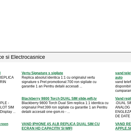
ice si Electrocasnice
M
Vertu Signature s sigilate
vand tele
REPLICA
Replica absolut identica 1:1 cu originalul vertu
auto
PRIN
signature s Pret promotional:700 ron sigilate cu
vand tele
garantie 1 an Pentru detalii accesati ...
disponibil
cumparand 
Blackberry 9800 Torch DUAL SIM slide,wifi,tv
Vand repl
PLE -
Blackberry 9800 Torch Dual Sim replica 1:1 identica cu
-DUAL SI
SLOT SIM
originalul Pret:399 ron sigilate cu garantie 1 an Pentru
ANALOG 
splay ...
detalii accesati one-gsm.ro - ...
ENGLEZA
DE DATE 
creen
VAND IPHONE 4S ALB REPLICA DUAL SIM CU
VAND RE
ECRAN HD CAPACITIV SI WIFI
APPLE.S