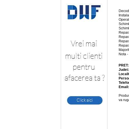
Decoda
Instal
Operat
Schimb
Schimb
Repara
Repara
Repara
Repara
Majori
Nota 
PRET
Judet
Locali
Perso
Telefo
Email
Produs
va rug