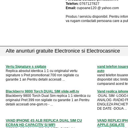
Telefon:
0767127827
Email:
cupoane120 @ yahoo.com
Produs / serviciu
disponibil
. Pentru info
va rugam contactati persoana care a pub
Alte anunturi gratuite Electronice si Electrocasnice
Vertu Signature s sigilate
vand telefon touar
Replica absolut identica 1:1 cu originalul vertu
auto
signature s Pret promotional:700 ron sigilate cu
vand telefon touare
garantie 1 an Pentru detalii accesati ...
disponibil stoc limit
cumparand acest tele
Blackberry 9800 Torch DUAL SIM slide,wifi,tv
Vand replica iphon
Blackberry 9800 Torch Dual Sim replica 1:1 identica cu
-DUAL SIM -LOGO A
originalul Pret:399 ron sigilate cu garantie 1 an Pentru
ANALOG -RADIO F
detalii accesati one-gsm.ro - ...
ENGLEZA PACHETU
DE DATE -DOUA ...
VAND IPHONE 4S ALB REPLICA DUAL SIM CU
VAND REPLICI IP
ECRAN HD CAPACITIV SI WIFI
APPLE.SIGILATE