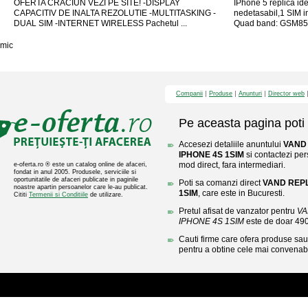
OFERTA CRACIUN VEZI PE SITE! -DISPLAY
IPhone 5 replica ide
CAPACITIV DE INALTA REZOLUTIE -MULTITASKING -
nedetasabil,1 SIM in
DUAL SIM -INTERNET WIRELESS Pachetul ...
Quad band: GSM850
mic
Companii
Produse
Anunturi
Director web
Pe aceasta pagina poti 
Accesezi detaliile anuntului
VAND 
IPHONE 4S 1SIM
si contactezi per
mod direct, fara intermediari.
e-oferta.ro ® este un catalog online de afaceri,
fondat in anul 2005. Produsele, serviciile si
oportunitatile de afaceri publicate in paginile
Poti sa comanzi direct
VAND REPL
noastre apartin persoanelor care le-au publicat.
1SIM
, care este in Bucuresti.
Cititi
Termenii si Conditiile
de utilizare.
Pretul afisat de vanzator pentru
VA
IPHONE 4S 1SIM
este de doar 49
Cauti firme care ofera produse sau 
pentru a obtine cele mai convenabi