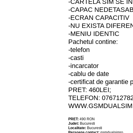
-CARTELA SIM SE I
-CAPAC NEDETASAB
-ECRAN CAPACITIV
-NU EXISTA DIFERE
-MENIU IDENTIC
Pachetul contine:
-telefon
-casti
-incarcator
-cablu de date
-certificat de garantie 
PRET: 460LEI;
TELEFON: 07671278
WWW.GSMDUALSIM
PRET:
490
RON
Judet:
Bucuresti
Localitate:
Bucuresti
Persoana contact:
gsmdualsimro