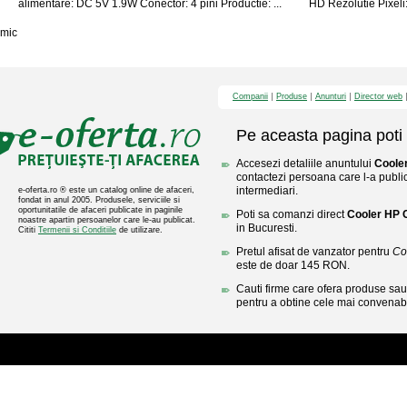
alimentare: DC 5V 1.9W Conector: 4 pini Productie: ...
HD Rezolutie Pixeli:
mic
Companii
Produse
Anunturi
Director web
Pe aceasta pagina poti 
Accesezi detaliile anuntului
Coole
contactezi persoana care l-a public
intermediari.
e-oferta.ro ® este un catalog online de afaceri,
fondat in anul 2005. Produsele, serviciile si
oportunitatile de afaceri publicate in paginile
Poti sa comanzi direct
Cooler HP
noastre apartin persoanelor care le-au publicat.
in Bucuresti.
Cititi
Termenii si Conditiile
de utilizare.
Pretul afisat de vanzator pentru
Co
este de doar 145 RON.
Cauti firme care ofera produse sau 
pentru a obtine cele mai convenabi