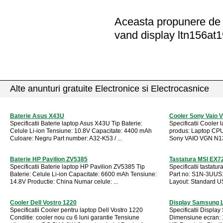
Aceasta propunere de a
vand display ltn156at1
Alte anunturi gratuite Electronice si Electrocasnice
Baterie Asus X43U
Cooler Sony Vaio
Specificatii Baterie laptop Asus X43U Tip Baterie:
Specificatii Cooler
Celule Li-ion Tensiune: 10.8V Capacitate: 4400 mAh
produs: Laptop CPU
Culoare: Negru Part number: A32-K53 / ...
Sony VAIO VGN N130F
Baterie HP Pavilion ZV5385
Tastatura MSI EX7
Specificatii Baterie laptop HP Pavilion ZV5385 Tip
Specificatii tastat
Baterie: Celule Li-ion Capacitate: 6600 mAh Tensiune:
Part no: S1N-3UU
14.8V Productie: China Numar celule: ...
Layout: Standard US 
Cooler Dell Vostro 1220
Display Samsung 
Specificatii Cooler pentru laptop Dell Vostro 1220
Specificatii Displ
Conditie: cooler nou cu 6 luni garantie Tensiune
Dimensiune ecran: 