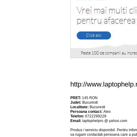
http://www.laptophel
PRET:
145
RON
Judet:
Bucuresti
Localitate:
Bucuresti
Persoana contact:
Alex
Telefon:
0722299228
Email:
laptophelpro @ yahoo.com
Produs / serviciu
disponibil
. Pentru info
va rugam contactati persoana care a pub