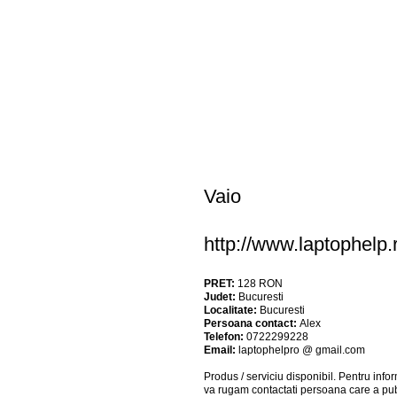
Vaio
http://www.laptophelp
PRET:
128
RON
Judet:
Bucuresti
Localitate:
Bucuresti
Persoana contact:
Alex
Telefon:
0722299228
Email:
laptophelpro @ gmail.com
Produs / serviciu
disponibil
. Pentru info
va rugam contactati persoana care a pub