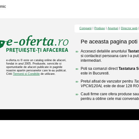
mic
Companii
Produse
Anunturi
Director web
Pe aceasta pagina poti 
Accesezi detaliile anuntului
Tasta
si contactezi persoana care l-a publ
intermediari.
e-oferta.ro ® este un catalog online de afaceri,
fondat in anul 2005. Produsele, serviciile si
oportunitatile de afaceri publicate in paginile
Poti sa comanzi direct
Tastatura 
noastre apartin persoanelor care le-au publicat.
este in Bucuresti.
Cititi
Termenii si Conditiile
de utilizare.
Pretul afisat de vanzator pentru
Ta
VPCM120AL
este de doar 128 RO
Cauti firme care ofera produse sau 
pentru a obtine cele mai convenabi