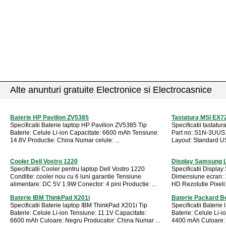
Alte anunturi gratuite Electronice si Electrocasnice
Baterie HP Pavilion ZV5385
Tastatura MSI EX7
Specificatii Baterie laptop HP Pavilion ZV5385 Tip
Specificatii tastat
Baterie: Celule Li-ion Capacitate: 6600 mAh Tensiune:
Part no: S1N-3UU
14.8V Productie: China Numar celule: ...
Layout: Standard US 
Cooler Dell Vostro 1220
Display Samsung 
Specificatii Cooler pentru laptop Dell Vostro 1220
Specificatii Displ
Conditie: cooler nou cu 6 luni garantie Tensiune
Dimensiune ecran: 
alimentare: DC 5V 1.9W Conector: 4 pini Productie: ...
HD Rezolutie Pixeli:
Baterie IBM ThinkPad X201i
Baterie Packard Be
Specificatii Baterie laptop IBM ThinkPad X201i Tip
Specificatii Baterie
Baterie: Celule Li-ion Tensiune: 11.1V Capacitate:
Baterie: Celule Li-i
6600 mAh Culoare: Negru Producator: China Numar ...
4400 mAh Culoare: 