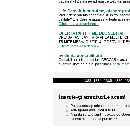
pacaleala ! Detalii pe adresa de web din an
Life Care-Job part-time, afacere prof
Vrei independenta financiara si un trai sana
calitate? Life Care te ajuta sa ai toate acest
Citeste toata descrierea »
OFERTA PART TIME DEOSEBITA!
VREI SA FACI BANI FARA PREA MULT EFORT
TRIMITE MESAJ CU TITLUL ‘’ DETALII ‘’ DEV
Citeste toata descrierea »
evidenta contabilitate
Contabil autorizat,membru CECCAR,execut servi
bilanturi,state de plata ,part-time
Citeste toat
1383
1384
1385
1386
13
Poti sa adaugi oricate anunturi doresti
Adaugarea este
GRATUITA
!
Anunturile tale sunt indexate de Goog
cateva minute de la publicare