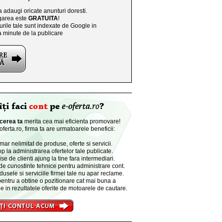
a adaugi oricate anunturi doresti.
area este
GRATUITA
!
rile tale sunt indexate de Google in
a minute de la publicare
cerea ta
merita cea mai eficienta promovare!
ferta.ro, firma ta are urmatoarele beneficii:
r nelimitat de produse, oferte si servicii.
p la administrarea ofertelor tale publicate.
se de clienti ajung la tine fara intermediari.
de cunostinte tehnice pentru administrare cont.
dusele si serviciile firmei tale nu apar reclame.
entru a obtine o pozitionare cat mai buna a
e in rezultatele oferite de motoarele de cautare.