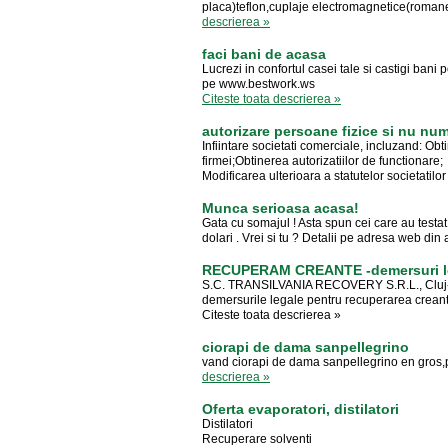
placa)teflon,cuplaje electromagnetice(romanes
descrierea »
faci bani de acasa
Lucrezi in confortul casei tale si castigi bani p
pe www.bestwork.ws
Citeste toata descrierea »
autorizare persoane fizice si nu nu
Infiintare societati comerciale, incluzand: O
firmei;Obtinerea autorizatiilor de functionare;
Modificarea ulterioara a statutelor societatilor 
Munca serioasa acasa!
Gata cu somajul ! Asta spun cei care au testat
dolari . Vrei si tu ? Detalii pe adresa web di
RECUPERAM CREANTE -demersuri l
S.C. TRANSILVANIA RECOVERY S.R.L., Cluj-Na
demersurile legale pentru recuperarea creantel
Citeste toata descrierea »
ciorapi de dama sanpellegrino
vand ciorapi de dama sanpellegrino en gros,
descrierea »
Oferta evaporatori, distilatori
Distilatori
Recuperare solventi