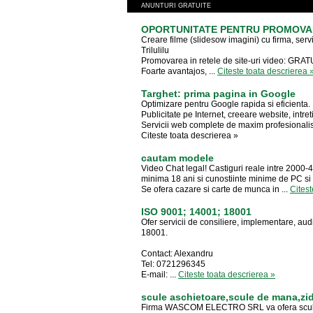
ANUNTURI GRATUITE
OPORTUNITATE PENTRU PROMOVAR
Creare filme (slidesow imagini) cu firma, serv
Trilulilu
Promovarea in retele de site-uri video: GRAT
Foarte avantajos, ...
Citeste toata descrierea 
Targhet: prima pagina in Google
Optimizare pentru Google rapida si eficienta.
Publicitate pe Internet, creeare website, intret
Servicii web complete de maxim profesionali
Citeste toata descrierea »
cautam modele
Video Chat legal! Castiguri reale intre 2000-40
minima 18 ani si cunostiinte minime de PC si
Se ofera cazare si carte de munca in ...
Citest
ISO 9001; 14001; 18001
Ofer servicii de consiliere, implementare, au
18001.
Contact: Alexandru
Tel: 0721296345
E-mail: ...
Citeste toata descrierea »
scule aschietoare,scule de mana,zida
Firma WASCOM ELECTRO SRL va ofera scule as