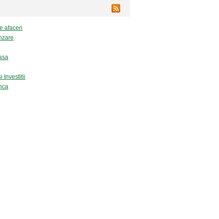
e afaceri
nzare
asa
 Investitii
nca