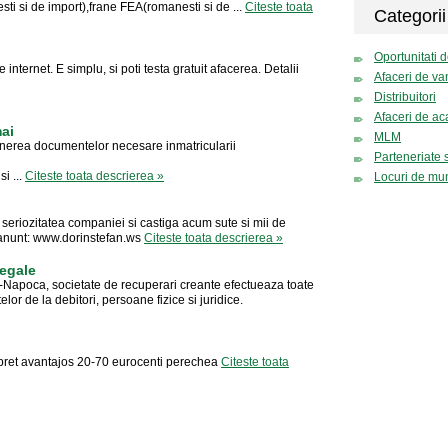
ti si de import),frane FEA(romanesti si de ...
Citeste toata
Categorii
Oportunitati d
e internet. E simplu, si poti testa gratuit afacerea. Detalii
Afaceri de va
Distribuitori
Afaceri de ac
mai
MLM
btinerea documentelor necesare inmatricularii
Parteneriate si
si ...
Citeste toata descrierea »
Locuri de mu
 seriozitatea companiei si castiga acum sute si mii de
n anunt: www.dorinstefan.ws
Citeste toata descrierea »
egale
poca, societate de recuperari creante efectueaza toate
or de la debitori, persoane fizice si juridice.
pret avantajos 20-70 eurocenti perechea
Citeste toata