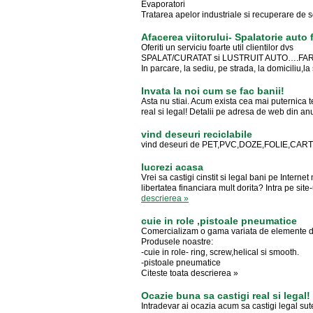
Evaporatori
Tratarea apelor industriale si recuperare de 
Afacerea viitorului- Spalatorie auto 
Oferiti un serviciu foarte util clientilor dvs
SPALAT/CURATAT si LUSTRUIT AUTO….FARA
In parcare, la sediu, pe strada, la domiciliu,la
Invata la noi cum se fac banii!
Asta nu stiai. Acum exista cea mai puternica t
real si legal! Detalii pe adresa de web din a
vind deseuri reciclabile
vind deseuri de PET,PVC,DOZE,FOLIE,CARTON
lucrezi acasa
Vrei sa castigi cinstit si legal bani pe Intern
libertatea financiara mult dorita? Intra pe sit
descrierea »
cuie in role ,pistoale pneumatice
Comercializam o gama variata de elemente de
Produsele noastre:
-cuie in role- ring, screw,helical si smooth.
-pistoale pneumatice
Citeste toata descrierea »
Ocazie buna sa castigi real si legal!
Intradevar ai ocazia acum sa castigi legal sute