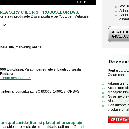
DATA
Poti s
Adaug
EA SERVICIILOR SI PRODUSELOR DVS.
Anuntu
iciile sau produsele Dvs si postare pe Youtube / Metacafe /
catev
UITA.
»
inere site, marketing online.
sm.
00 Euro/lunar. Valabil pentru fete si baieti cu varsta
Pentru ca
afa
 Engleza.
Cu un cont e-o
e toata descrierea »
Adaugi un numa
Acces non-sto
dit intern si consultanta ISO 90001; 14001 si OHSAS
Mesajele trimi
Nu ai nevoie 
Alaturi de pro
Consultanta p
produselor tal
rie,poliamida(fiuri si placa)teflon,cuplaje
chietoare,scule de mana,zidarie,poliamida(fiuri si