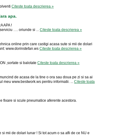
solventi
Citeste toata descrierea »
fara apa.
 APA !
 serviciu …. oriunde si ...
Citeste toata descrierea »
ehnica online prin care castigi acasa sute si mii de dolari
nunt: www.dorinstefan.ws
Citeste toata descrierea »
 ,sortate si balotate
Citeste toata descrierea »
et muncind de acasa de la tine o ora sau doua pe zi si sa ai
e-ul meu www.bestwork.ws pentru informatii. ...
Citeste toata
 fixare si scule pneumatice aferente acestora.
 si mii de dolari lunar ! Si tot acum o sa afli de ce NU e