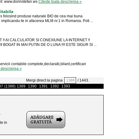
unt: www.dorinstefan.ws
Citeste toata descrierea »
itabila
tos folosind produse naturale BIO de cea mai buna
ea implicandu-te in afacerea MLM nr.1 in Romania. Poti ...
 !! AI CALCULATOR SI CONEXIUNE LA INTERNET !!
II BOGAT IN MAI PUTIN DE O LUNA !!!! ESTE SIGUR SI ...
cii contabile complete,declaratii,bilant,certificari
a descrierea »
Mergi direct la pagina
/ 1443.
87
(1388)
1389
1390
1391
1392
1393
.
le in