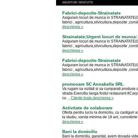
ANUNTURI GRATUITE
Fabrici-depozite-Strainatate
Asiguram locuri de munca in STRAINATATE(CEHIA
fabrici , agricultura,silvicultura,depozite ,cons
descrierea »
Strainatate;Urgent locuri de munca:
Asiguram locuri de munca in STRAINATATE(CEHIA
fabrici , agricultura,silvicultura,depozite ,cons
descrierea »
Fabrici-depozite-Strainatate
Asiguram locuri de munca in STRAINATATE(CEHIA
fabrici , agricultura,silvicultura,depozite ,cons
descrierea »
promovare SC Annabella SRL
Va rugam sa vizitati si sa cumparati produse
strada Exercitiu langa fostul restaurant #Ca
cu ...
Citeste toata descrierea »
Activitate de colaborare
Oferta pentru lucru la domiciliu, cu castiguri 
la studiu, varsta minima de 18 ani, cunostinte 
descrierea »
Bani la domiciliu
Bani la domiciliu, garantat, avem dovada vide