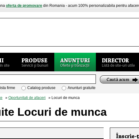
buna
oferta de promovare
din Romania - acum 100% personalizabila pentru aface
ista firme
Catalog produse
Anunturi gratuite
te
»
Oportunitati de afaceri
» Locuri de munca
uite Locuri de munca