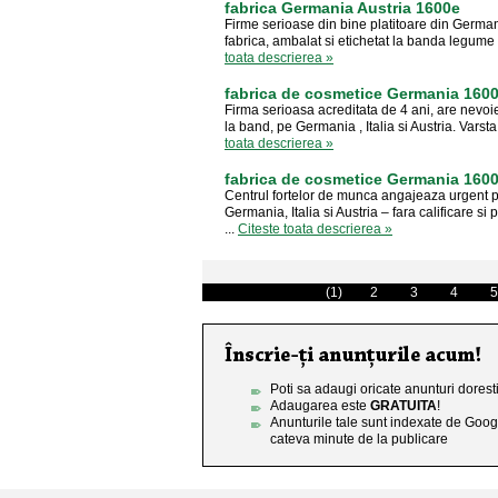
fabrica Germania Austria 1600e
Firme serioase din bine platitoare din German
fabrica, ambalat si etichetat la banda legume 
toata descrierea »
fabrica de cosmetice Germania 160
Firma serioasa acreditata de 4 ani, are nevoi
la band, pe Germania , Italia si Austria. Var
toata descrierea »
fabrica de cosmetice Germania 160
Centrul fortelor de munca angajeaza urgent 
Germania, Italia si Austria – fara calificare 
...
Citeste toata descrierea »
(1)
2
3
4
5
Poti sa adaugi oricate anunturi doresti
Adaugarea este
GRATUITA
!
Anunturile tale sunt indexate de Goog
cateva minute de la publicare