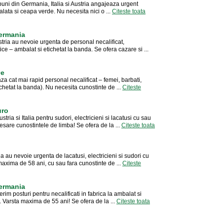
 buni din Germania, Italia si Austria angajeaza urgent
salata si ceapa verde. Nu necesita nici o ...
Citeste toata
Germania
tria au nevoie urgenta de personal necalificat,
e – ambalat si etichetat la banda. Se ofera cazare si ...
0e
a cat mai rapid personal necalificat – femei, barbati,
ichetat la banda). Nu necesita cunostinte de ...
Citeste
uro
ia si Italia pentru sudori, electricieni si lacatusi cu sau
esare cunostintele de limba! Se ofera de la ...
Citeste toata
ia au nevoie urgenta de lacatusi, electricieni si sudori cu
 maxima de 58 ani, cu sau fara cunostinte de ...
Citeste
Germania
im posturi pentru necalificati in fabrica la ambalat si
e. Varsta maxima de 55 ani! Se ofera de la ...
Citeste toata