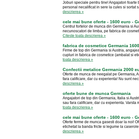
Joburi speciale pentru tine! Angajatori foarte
personal necalificat in sere la cules si sortat 
descrierea »
cele mai bune oferte - 1600 euro - 
Centrul fortelor de munca din Germania si Aus
necunoscatori de limba, pe fabrica de cosmetic
Citeste toata descrierea »
fabrica de cosmetice Germania 160
Firme de top din Germania si Austria, angajeaz
cupluri in fabrica de cosmetice (ambalat si et
toata descrierea »
Confectii metalice Germania 2000 e
Oferte de munca de neegalat pe Germania, Austr
fara calificare, dar cu experienta! Nu sunt nec
descrierea »
oferte bune de munca Germania
Angajatori de top din Germania, Italia si Austr
sau fara calificare, dar cu experienta. Varsta
toata descrierea »
cele mai bune oferte - 1600 euro - 
Oferte ferme de munca gasesti doar la noi! Ofer
etichetat la banda fricte si legume la caserol
descrierea »