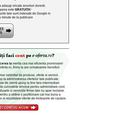
a adaugi oricate anunturi doresti.
area este
GRATUITA
!
rile tale sunt indexate de Google in
a minute de la publicare
cerea ta
merita cea mai eficienta promovare!
ferta.ro, firma ta are urmatoarele beneficii:
r nelimitat de produse, oferte si servicii.
p la administrarea ofertelor tale publicate.
se de clienti ajung la tine fara intermediari.
de cunostinte tehnice pentru administrare cont.
dusele si serviciile firmei tale nu apar reclame.
entru a obtine o pozitionare cat mai buna a
e in rezultatele oferite de motoarele de cautare.