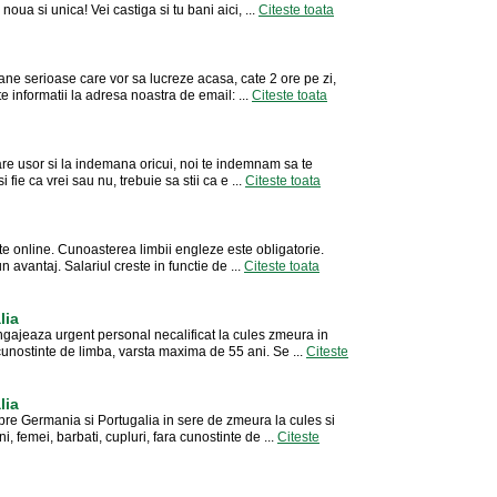
oua si unica! Vei castiga si tu bani aici, ...
Citeste toata
ne serioase care vor sa lucreze acasa, cate 2 ore pe zi,
te informatii la adresa noastra de email: ...
Citeste toata
pare usor si la indemana oricui, noi te indemnam sa te
i fie ca vrei sau nu, trebuie sa stii ca e ...
Citeste toata
te online. Cunoasterea limbii engleze este obligatorie.
 avantaj. Salariul creste in functie de ...
Citeste toata
lia
ngajeaza urgent personal necalificat la cules zmeura in
 cunostinte de limba, varsta maxima de 55 ani. Se ...
Citeste
lia
spre Germania si Portugalia in sere de zmeura la cules si
 femei, barbati, cupluri, fara cunostinte de ...
Citeste