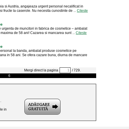
ia si Austria, angajeaza urgent personal necalificat in
si fructe la caserole. Nu necesita cunostinte de ...
Citeste
0e
e urgenta de muncitori in fabrica de cosmetice – ambalat
sta maxima de 58 ani! Cazarea si mancarea sunt ...
Citeste
0e
personal la banda, ambalat produse cosmetice pe
si pana in 58 ani. Se ofera cazare buna, diurna de mancare
Mergi direct la pagina
/ 729.
6
.
le in