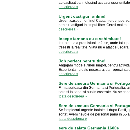
au castigat bani folosind aceasta oportunitate n
descrierea »
Urgent castiguri online!
Urgent castiguri online! Cautam urgent persoa
pentru castiguri in timpul liber. Cereti mai mul
descrierea »
Incepe iarnana cu o schimbare!
Intr-o lume a promisiunilor false, unde totul 
trezesti la realitate. Viata nu e atat de usoara s
descrierea »
Job perfect pentru tine!
Angajam modele, tineri majori, pentru activita
Experienta nu este necesara, dar reprezinta un
descrierea »
Sere de zmeura Germania si Portuga
Firma serioasa din Germania si Portugalia, a
sere si la sortat si pus in caserole. Nu se cer
toata descrierea »
Sere de zmeura Germania si Portuga
Se fac plecari urgente inainte si dupa Pasti, 
sortat. Avem nevoie de personal pana in 55 ani,
toata descrierea »
sere de salata Germania 1600e