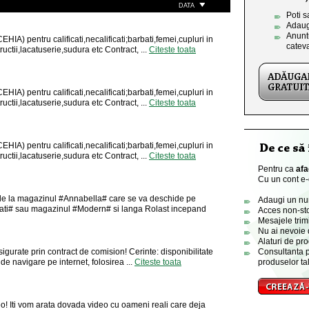
DATA
Poti s
Adaug
Anuntu
) pentru calificati,necalificati;barbati,femei,cupluri in
catev
tructii,lacatuserie,sudura etc Contract, ...
Citeste toata
) pentru calificati,necalificati;barbati,femei,cupluri in
tructii,lacatuserie,sudura etc Contract, ...
Citeste toata
) pentru calificati,necalificati;barbati,femei,cupluri in
tructii,lacatuserie,sudura etc Contract, ...
Citeste toata
Pentru ca
afa
Cu un cont e-o
 de la magazinul #Annabella# care se va deschide pe
Adaugi un numa
rpati# sau magazinul #Modern# si langa Rolast incepand
Acces non-sto
Mesajele trimi
Nu ai nevoie 
Alaturi de pro
asigurate prin contract de comision! Cerinte: disponibilitate
Consultanta p
de navigare pe internet, folosirea ...
Citeste toata
produselor tal
o! Iti vom arata dovada video cu oameni reali care deja