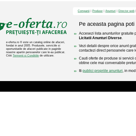
Companii
Produse
Anunturi
Director web
Pe aceasta pagina poti 
Accesezi lista anunturilor gratuite 
Licitatii Anunturi Diverse
.
e-oferta.ro ® este un catalog online de afaceri,
Vezi detalii despre orice anunt gratu
fondat in anul 2005. Produsele, serviciile si
oportunitatile de afaceri publicate in paginile
contactezi direct persoanele care l
noastre apartin persoanelor care le-au publicat.
Cititi
Termenii si Conditiile
de utilizare.
Cauti oferte de produse si servicii 
obtine cele mai convenabile pretur
Iti
publici propriile anunturi
, in mod 