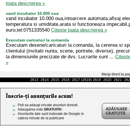
toata descrierea »
vand incubator 10.000 oua
vand incubator 10.000 oua,intoarcere automata,afisaj elec
temperatura si umiditate,arata si functioneaza impecabil,
euro,tel:0751335540
Citeste toata descrierea »
Executam caricaturi la comanda
Executam desene/caricaturi la comanda, la cererea si spec
clientului (invitatii nunta, scene, portrete, diverse), precum
la dimensiunile precizate de dvs. Lucrarile sunt ...
Citest
»
Mergi direct la pa
2613
2614
2615
2616
2617
(2618)
2619
2620
2621
26
Poti sa adaugi oricate anunturi doresti.
Adaugarea este
GRATUITA
!
Anunturile tale sunt indexate de Google in
cateva minute de la publicare