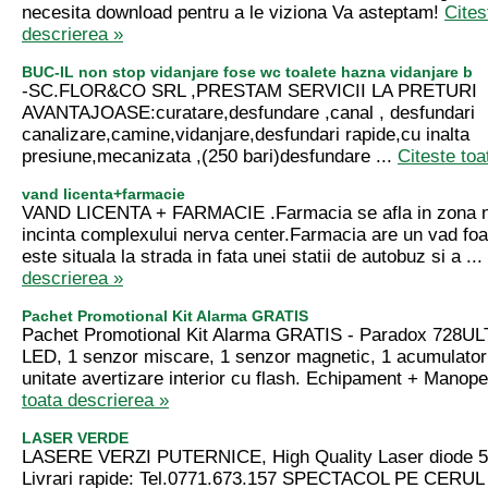
necesita download pentru a le viziona Va asteptam!
Cites
descrierea »
BUC-IL non stop vidanjare fose wc toalete hazna vidanjare b
-SC.FLOR&CO SRL ,PRESTAM SERVICII LA PRETURI
AVANTAJOASE:curatare,desfundare ,canal , desfundari
canalizare,camine,vidanjare,desfundari rapide,cu inalta
presiune,mecanizata ,(250 bari)desfundare ...
Citeste toa
vand licenta+farmacie
VAND LICENTA + FARMACIE .Farmacia se afla in zona ne
incinta complexului nerva center.Farmacia are un vad fo
este situala la strada in fata unei statii de autobuz si a ...
descrierea »
Pachet Promotional Kit Alarma GRATIS
Pachet Promotional Kit Alarma GRATIS - Paradox 728ULT,
LED, 1 senzor miscare, 1 senzor magnetic, 1 acumulator
unitate avertizare interior cu flash. Echipament + Manope
toata descrierea »
LASER VERDE
LASERE VERZI PUTERNICE, High Quality Laser diode 
Livrari rapide: Tel.0771.673.157 SPECTACOL PE CERUL