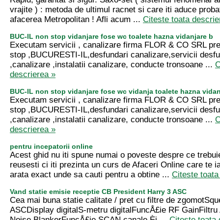
vrajite ) : metoda de ultimul racnet si care iti aduce prob
afacerea Metropolitan ! Afli acum ...
Citeste toata descrie
BUC-IL non stop vidanjare fose wc toalete hazna vidanjare b
Executam servicii , canalizare firma FLOR & CO SRL pre
stop ,BUCURESTI-IL,desfundari canalizare,servicii desf
,canalizare ,instalatii canalizare, conducte tronsoane ...
C
descrierea »
BUC-IL non stop vidanjare fose wc vidanja toalete hazna vidan
Executam servicii , canalizare firma FLOR & CO SRL pre
stop ,BUCURESTI-IL,desfundari canalizare,servicii desf
,canalizare ,instalatii canalizare, conducte tronsoane ...
C
descrierea »
pentru incepatorii online
Acest ghid nu iti spune numai o poveste despre ce trebui
reusesti ci iti prezinta un curs de Afaceri Online care te i
arata exact unde sa cauti pentru a obtine ...
Citeste toata
Vand statie emisie receptie CB President Harry 3 ASC
Cea mai buna statie calitate / pret cu filtre de zgomotSq
ASCDisplay digitalS-metru digitalFuncÅ£ie RF GainFiltru 
Noise BlankerFuncÅ£ie SCAN canale Èi ...
Citeste toata