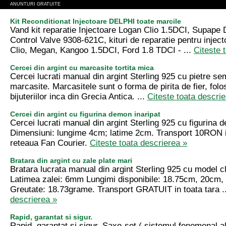
ANUNTURI GRATUITE
Kit Reconditionat Injectoare DELPHI toate marcile
Vand kit reparatie Injectoare Logan Clio 1.5DCI, Supape 
Control Valve 9308-621C, kituri de reparatie pentru injec
Clio, Megan, Kangoo 1.5DCI, Ford 1.8 TDCI - ...
Citeste 
Cercei din argint cu marcasite tortita mica
Cercei lucrati manual din argint Sterling 925 cu pietre se
marcasite. Marcasitele sunt o forma de pirita de fier, folo
bijuteriilor inca din Grecia Antica. ...
Citeste toata descrie
Cercei din argint cu figurina demon inaripat
Cercei lucrati manual din argint Sterling 925 cu figurina 
Dimensiuni: lungime 4cm; latime 2cm. Transport 10RON in
reteaua Fan Courier.
Citeste toata descrierea »
Bratara din argint cu zale plate mari
Bratara lucrata manual din argint Sterling 925 cu model cl
Latimea zalei: 6mm Lungimi disponibile: 18.75cm, 20cm,
Greutate: 18.73grame. Transport GRATUIT in toata tara .
descrierea »
Rapid, garantat si sigur.
Rapid, garantat si sigur. Saxo-set ( sistemul fenomenal al