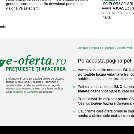
genurile, care nu necesita download pentru a le
-SC.FLOR&CO SRL
viziona Va asteptam!
AVANTAJOASE:curata
canalizare,camine,v
inalta ...
mic
Companii
Produse
Anunturi
Director web
Pe aceasta pagina poti 
Accesezi detaliile anuntului
BUC-IL
wc toalete hazna vidanjare b
si c
publicat in mod direct, fara interme
e-oferta.ro ® este un catalog online de afaceri,
fondat in anul 2005. Produsele, serviciile si
oportunitatile de afaceri publicate in paginile
Poti sa comanzi direct
BUC-IL non 
noastre apartin persoanelor care le-au publicat.
toalete hazna vidanjare b
, care es
Cititi
Termenii si Conditiile
de utilizare.
Pretul afisat de vanzator pentru
BU
fose wc toalete hazna vidanjare b
e
Cauti firme care ofera produse sau 
pentru a obtine cele mai convenabi