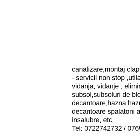
canalizare,montaj clape
- servicii non stop ,uti
vidanja, vidanje , elim
subsol,subsoluri de blo
decantoare,hazna,hazna
decantoare spalatorii 
insalubre, etc
Tel: 0722742732 / 07