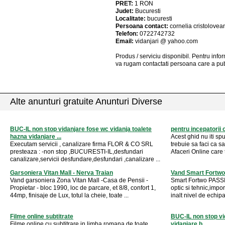
PRET:
1
RON
Judet:
Bucuresti
Localitate:
bucuresti
Persoana contact:
cornelia cristolovea
Telefon:
0722742732
Email:
vidanjari @ yahoo.com
Produs / serviciu
disponibil
. Pentru info
va rugam contactati persoana care a pub
Alte anunturi gratuite Anunturi Diverse
BUC-IL non stop vidanjare fose wc vidanja toalete
pentru incepatorii 
hazna vidanjare ...
Acest ghid nu iti s
Executam servicii , canalizare firma FLOR & CO SRL
trebuie sa faci ca sa
presteaza : -non stop ,BUCURESTI-IL,desfundari
Afaceri Online care t
canalizare,servicii desfundare,desfundari ,canalizare ...
Garsoniera Vitan Mall - Nerva Traian
Vand Smart Fortwo 
Vand garsoniera Zona Vitan Mall -Casa de Pensii -
Smart Fortwo PASSI
Propietar - bloc 1990, loc de parcare, et 8/8, confort 1,
optic si tehnic,impo
44mp, finisaje de Lux, totul la cheie, toate ...
inalt nivel de echipar
Filme online subtitrate
BUC-IL non stop vi
Filme online cu subtitrare in limba romana de toate
vidanjare b