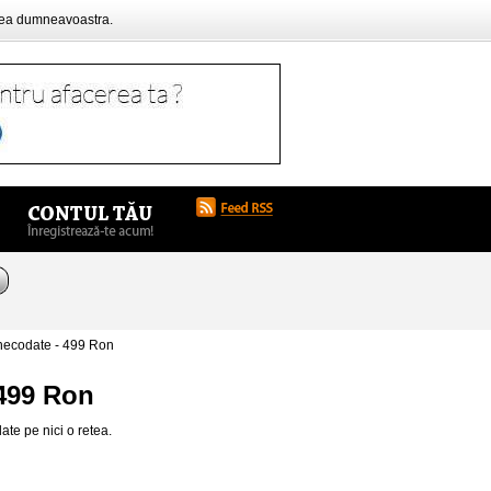
rea dumneavoastra.
necodate - 499 Ron
 499 Ron
ate pe nici o retea.