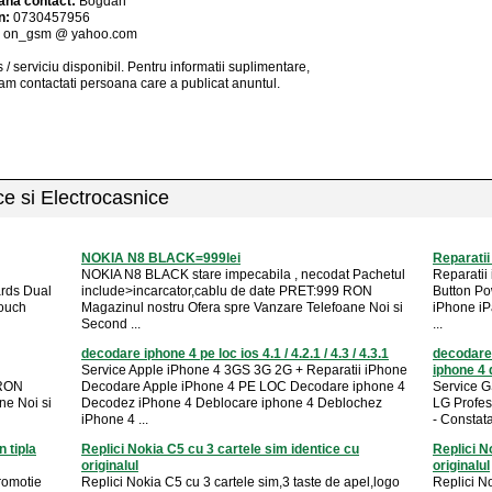
ana contact:
Bogdan
n:
0730457956
:
on_gsm @ yahoo.com
 / serviciu
disponibil
. Pentru informatii suplimentare,
am contactati persoana care a publicat anuntul.
ice si Electrocasnice
NOKIA N8 BLACK=999lei
Reparatii
NOKIA N8 BLACK stare impecabila , necodat Pachetul
Reparatii
ards Dual
include>incarcator,cablu de date PRET:999 RON
Button Po
Touch
Magazinul nostru Ofera spre Vanzare Telefoane Noi si
iPhone iP
Second ...
...
decodare iphone 4 pe loc ios 4.1 / 4.2.1 / 4.3 / 4.3.1
decodare
Service Apple iPhone 4 3GS 3G 2G + Reparatii iPhone
iphone 4 
RON
Decodare Apple iPhone 4 PE LOC Decodare iphone 4
Service 
ne Noi si
Decodez iPhone 4 Deblocare iphone 4 Deblochez
LG Profes
iPhone 4 ...
- Constat
 tipla
Replici Nokia C5 cu 3 cartele sim identice cu
Replici N
originalul
originalul
promotie
Replici Nokia C5 cu 3 cartele sim,3 taste de apel,logo
Replici No