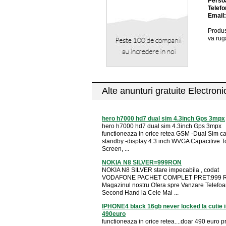
Perso
Telefo
Email
Produs
va rug
Alte anunturi gratuite Electron
hero h7000 hd7 dual sim 4.3inch Gps 3mpx
hero h7000 hd7 dual sim 4.3inch Gps 3mpx
functioneaza in orice retea GSM -Dual Sim c
standby -display 4.3 inch WVGA Capacitive 
Screen, ...
NOKIA N8 SILVER=999RON
NOKIA N8 SILVER stare impecabila , codat
VODAFONE PACHET COMPLET PRET:999 
Magazinul nostru Ofera spre Vanzare Telefoa
Second Hand la Cele Mai ...
IPHONE4 black 16gb never locked la cutie in
490euro
functioneaza in orice retea....doar 490 euro 