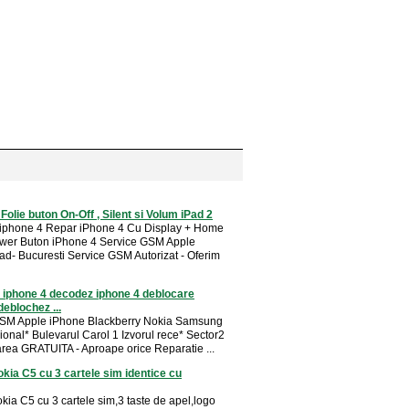
 Folie buton On-Off , Silent si Volum iPad 2
 iphone 4 Repar iPhone 4 Cu Display + Home
wer Buton iPhone 4 Service GSM Apple
ad- Bucuresti Service GSM Autorizat - Oferim
 iphone 4 decodez iphone 4 deblocare
deblochez ...
GSM Apple iPhone Blackberry Nokia Samsung
ional* Bulevarul Carol 1 Izvorul rece* Sector2
area GRATUITA - Aproape orice Reparatie ...
okia C5 cu 3 cartele sim identice cu
kia C5 cu 3 cartele sim,3 taste de apel,logo