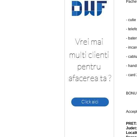
Pachet
- cutie
- telef
- bater
- incar
- cabl
- hand
- card
BONUS
Accept
PRET
Judet
Locali