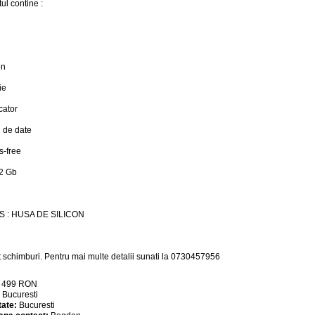
ul contine :
on
ie
cator
u de date
s-free
 2 Gb
 : HUSA DE SILICON
 schimburi. Pentru mai multe detalii sunati la 0730457956
:
499
RON
:
Bucuresti
tate:
Bucuresti