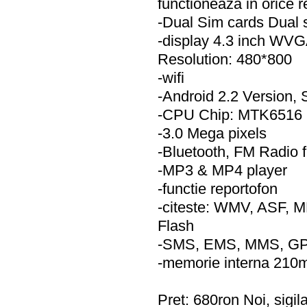
functioneaza in orice
-Dual Sim cards Dual 
-display 4.3 inch WVG
Resolution: 480*800
-wifi
-Android 2.2 Version,
-CPU Chip: MTK6516
-3.0 Mega pixels
-Bluetooth, FM Radio f
-MP3 & MP4 player
-functie reportofon
-citeste: WMV, ASF, 
Flash
-SMS, EMS, MMS, GP
-memorie interna 210
Pret: 680ron Noi, sigil