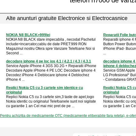
telefon h7000 de vanz
Alte anunturi gratuite Electronice si Electrocasnice
NOKIA N8 BLACK=999lei
Reparatii Folie but
NOKIA N8 BLACK stare impecabila , necodat Pachetul
Reparatii iphone 4
include>incarcator,cablu de date PRET:999 RON
Button Power Buton
Magazinul nostru Ofera spre Vanzare Telefoane Noi si
iPhone iPad- Bucure
Second ...
...
decodare iphone 4 pe loc ios 4.1 / 4.2.1 / 4.3 / 4.3.1
decodare iphone 4
Service Apple iPhone 4 3GS 3G 2G + Reparatii iPhone
iphone 4 deblochez 
Decodare Apple iPhone 4 PE LOC Decodare iphone 4
Service GSM Apple
Decodez iPhone 4 Deblocare iphone 4 Deblochez
LG Profesional* Bul
iPhone 4 ...
- Constatarea GRATU
Replici Nokia C5 cu 3 cartele sim identice cu
Replici Nokia C5 cu
originalul
originalul
Replici Nokia C5 cu 3 cartele sim,3 taste de apel,logo
Replici Nokia C5 cu 
Nokia identic cu originalul Telefoanele sunt noi sigilate
Nokia identic cu ori
cu garantie 1 an Cel mai mic pret de pe ...
cu garantie 1 an Cel
Pentru achizitia de medicamente OTC (medicamente eliberabile fara reteta), e-ofe