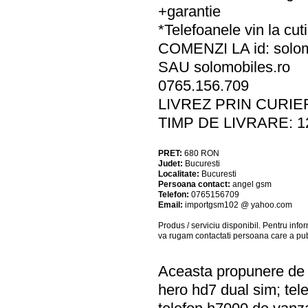
+garantie
*Telefoanele vin la cuti
COMENZI LA id: solom
SAU solomobiles.ro
0765.156.709
LIVREZ PRIN CURIE
TIMP DE LIVRARE: 
PRET:
680
RON
Judet:
Bucuresti
Localitate:
Bucuresti
Persoana contact:
angel gsm
Telefon:
0765156709
Email:
importgsm102 @ yahoo.com
Produs / serviciu
disponibil
. Pentru info
va rugam contactati persoana care a pub
Aceasta propunere de a
hero hd7 dual sim; tel