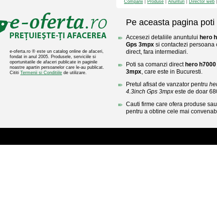
Companii
Produse
Anunturi
Director web
Pe aceasta pagina poti 
Accesezi detaliile anuntului
hero h
Gps 3mpx
si contactezi persoana 
direct, fara intermediari.
e-oferta.ro ® este un catalog online de afaceri,
fondat in anul 2005. Produsele, serviciile si
oportunitatile de afaceri publicate in paginile
Poti sa comanzi direct
hero h7000 
noastre apartin persoanelor care le-au publicat.
3mpx
, care este in Bucuresti.
Cititi
Termenii si Conditiile
de utilizare.
Pretul afisat de vanzator pentru
he
4.3inch Gps 3mpx
este de doar 6
Cauti firme care ofera produse sau 
pentru a obtine cele mai convenabi