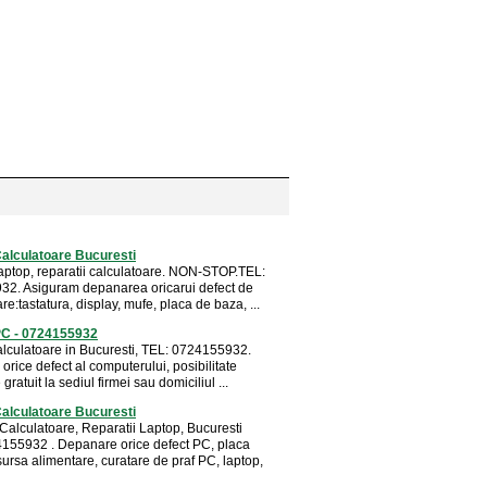
alculatoare Bucuresti
aptop, reparatii calculatoare. NON-STOP.TEL:
2. Asiguram depanarea oricarui defect de
re:tastatura, display, mufe, placa de baza, ...
PC - 0724155932
alculatoare in Bucuresti, TEL: 0724155932.
rice defect al computerului, posibilitate
gratuit la sediul firmei sau domiciliul ...
alculatoare Bucuresti
 Calculatoare, Reparatii Laptop, Bucuresti
155932 . Depanare orice defect PC, placa
ursa alimentare, curatare de praf PC, laptop,