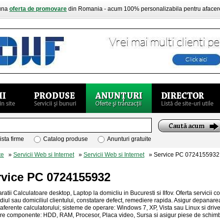
buna
oferta de promovare
din Romania - acum 100% personalizabila pentru aface
ista firme
Catalog produse
Anunturi gratuite
te
»
Servicii Web si Internet
»
Servicii Web si Internet
» Service PC 0724155932
rvice PC 0724155932
ratii Calculatoare desktop, Laptop la domicliu in Bucuresti si Ilfov. Oferta servicii
ediul sau domiciliul clientului, constatare defect, remediere rapida. Asigur depanarea
i aferente calculatorului; sisteme de operare: Windows 7, XP, Vista sau Linux si driv
are componente: HDD, RAM, Procesor, Placa video, Sursa si asigur piese de sch