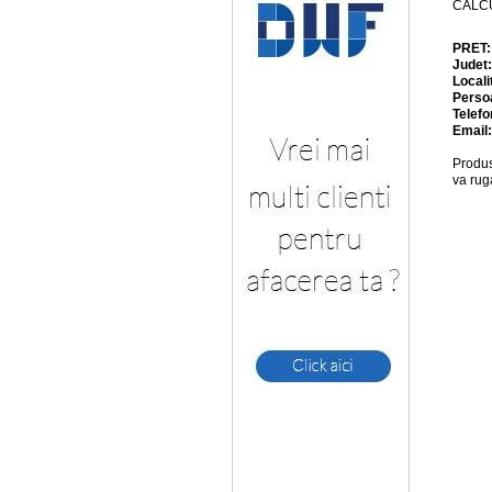
CALC
PRET
Judet
Locali
Perso
Telefo
Email
Produs
va rug