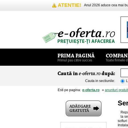
ATENTIE!
Anul 2026 aduce cea mai 
Cauta in sectiunile:
L
Esti pe pagina:
e-oferta.ro
»
anunturi gratui
Se
Repa
la s
softur
Instal