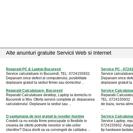
Alte anunturi gratuite Servicii Web si Internet
Reparatii PC & Laptop Bucuresti
Service PC - 0724
Service calculatoare in Bucuresti, TEL: 0724155932.
Service calculatoar
Depanam orice defect al computerului, posibilitate
Depanam orice defec
deplasare gratuit la sediul firmei sau domiciliul ...
deplasare gratuit la 
Reparatii Calculatoare- Bucuresti
Service Calculatoa
Reparatii Calculatoare desktop, Laptop la domicliu in
Reparatii Calculato
Bucuresti si Ilfov. Oferta servicii complete pt. depanarea
TEL: 0724155932 . 
calculatorului: Deplasare la sediul sau ...
de baza, sursa alime
...
O saptamana de test gratuit la reseller hosting
Service Calculatoa
Credeti ca nu exista firme preocupate si flexibile in
Service Laptop, rep
crearea de oferte potrivite nevoilor si site-urilor
0724155932. Asigur
clientilor? Daca doriti sa va convingeti de calitatea ...
tip hardware:tastatur