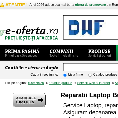
ATENTIE!
Anul 2026 aduce cea mai buna
oferta de promovare
din Rom
Cauta in sectiunile:
Lista firme
Catalog produse
Esti pe pagina:
e-oferta.ro
»
anunturi gratuite
»
Servicii Web si Internet
»
Se
Reparatii Laptop B
Service Laptop, repa
Asiguram depanarea or