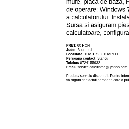
mufe, placa de baza, HD
de operare: Windows 7,
a calculatorului. Ins
Sursa si asiguram pie
calculatoare, configu
PRET:
60
RON
Judet:
Bucuresti
Localitate:
TOATE SECTOARELE
Persoana contact:
Stancu
Telefon:
0724155932
Email:
service.calculator @ yahoo.com
Produs / serviciu
disponibil
. Pentru info
va rugam contactati persoana care a pub