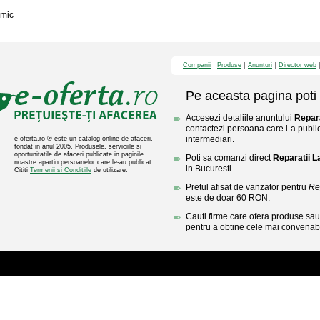
mic
Companii
Produse
Anunturi
Director web
Pe aceasta pagina poti 
Accesezi detaliile anuntului
Repara
contactezi persoana care l-a public
intermediari.
e-oferta.ro ® este un catalog online de afaceri,
fondat in anul 2005. Produsele, serviciile si
oportunitatile de afaceri publicate in paginile
Poti sa comanzi direct
Reparatii L
noastre apartin persoanelor care le-au publicat.
in Bucuresti.
Cititi
Termenii si Conditiile
de utilizare.
Pretul afisat de vanzator pentru
Re
este de doar 60 RON.
Cauti firme care ofera produse sau 
pentru a obtine cele mai convenabi