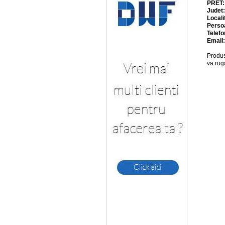
PRET
Judet
Locali
Perso
Telefo
Email
Produs
va rug