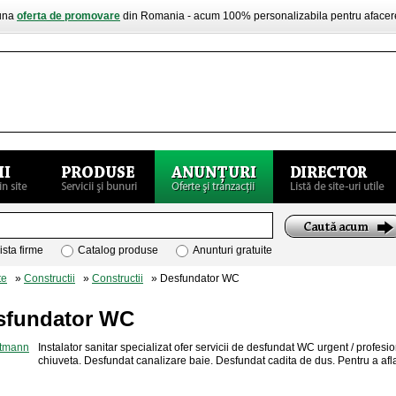
buna
oferta de promovare
din Romania - acum 100% personalizabila pentru aface
ista firme
Catalog produse
Anunturi gratuite
te
»
Constructii
»
Constructii
» Desfundator WC
sfundator WC
Instalator sanitar specializat ofer servicii de desfundat WC urgent / pro
chiuveta. Desfundat canalizare baie. Desfundat cadita de dus. Pentru a afl