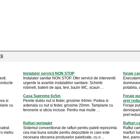
ii
Instalator servicii NON STOP
foraje ca
esti.
Instalator sanitar NON STOP. Ofer servicii de interventii
Executam 
 conducte
urgente la avariile instalatiilor sanitare. Schimb
dumneavoa
robineti, baterii de apa, tevi, bazin WC, scaun ...
potabila, 
Casa Supreme 6x5m
Foraje pu
ea si
Perete dublu nut si feder, grosime 44mm. Podea si
pret redus
larie cu
asteriala cu nut si feder, grosime 20mm. Tamplarie cu
Foraje pu
feronerie si sticla incluse. Pentru mai multe ...
denisipar
pret redus
Rafturi portpalet
Rafturi c
atrat.
Sistemul conventional de rafturi pentru paleti reprezinta
Raftul can
uro metru
cea mai buna solutie pentru depozitele in care este
marfuri lu
necesara stocarea produselor paletizate, cu o ...
tevi, pano