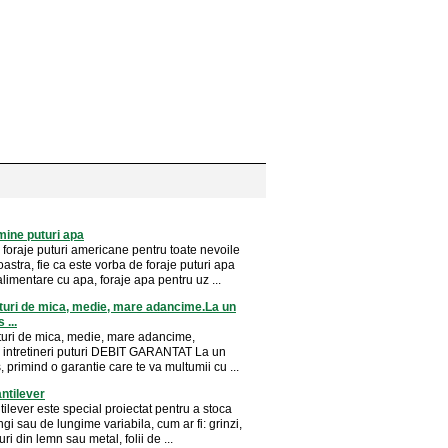
mine puturi apa
foraje puturi americane pentru toate nevoile
stra, fie ca este vorba de foraje puturi apa
alimentare cu apa, foraje apa pentru uz ...
turi de mica, medie, mare adancime.La un
 ...
turi de mica, medie, mare adancime,
i intretineri puturi DEBIT GARANTAT La un
, primind o garantie care te va multumii cu ...
antilever
tilever este special proiectat pentru a stoca
ngi sau de lungime variabila, cum ar fi: grinzi,
uri din lemn sau metal, folii de ...