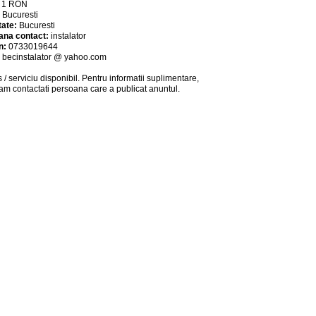
:
1
RON
:
Bucuresti
tate:
Bucuresti
ana contact:
instalator
n:
0733019644
:
becinstalator @ yahoo.com
 / serviciu
disponibil
. Pentru informatii suplimentare,
am contactati persoana care a publicat anuntul.