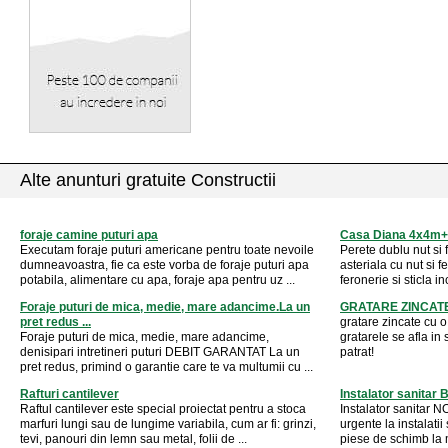
Alte anunturi gratuite Constructii
foraje camine puturi apa
Casa Diana 4x4m+
Executam foraje puturi americane pentru toate nevoile
Perete dublu nut si
dumneavoastra, fie ca este vorba de foraje puturi apa
asteriala cu nut si
potabila, alimentare cu apa, foraje apa pentru uz ...
feronerie si sticla i
Foraje puturi de mica, medie, mare adancime.La un
GRATARE ZINCAT
pret redus ...
gratare zincate cu o
Foraje puturi de mica, medie, mare adancime,
gratarele se afla in
denisipari intretineri puturi DEBIT GARANTAT La un
patrat!
pret redus, primind o garantie care te va multumii cu ...
Rafturi cantilever
Instalator sanitar 
Raftul cantilever este special proiectat pentru a stoca
Instalator sanitar 
marfuri lungi sau de lungime variabila, cum ar fi: grinzi,
urgente la instalatii
tevi, panouri din lemn sau metal, folii de ...
piese de schimb la 