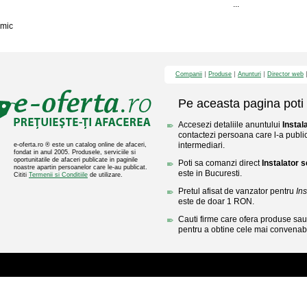
...
mic
Companii
Produse
Anunturi
Director web
Pe aceasta pagina poti 
Accesezi detaliile anuntului
Instal
contactezi persoana care l-a public
intermediari.
e-oferta.ro ® este un catalog online de afaceri,
fondat in anul 2005. Produsele, serviciile si
oportunitatile de afaceri publicate in paginile
Poti sa comanzi direct
Instalator 
noastre apartin persoanelor care le-au publicat.
este in Bucuresti.
Cititi
Termenii si Conditiile
de utilizare.
Pretul afisat de vanzator pentru
In
este de doar 1 RON.
Cauti firme care ofera produse sau 
pentru a obtine cele mai convenabi