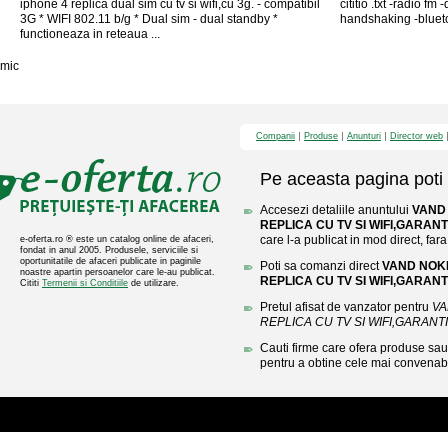
iphone 4 replica dual sim cu tv si wifi,cu 3g. - compatibil
cititio .txt -radio 
3G * WIFI 802.11 b/g * Dual sim - dual standby *
handshaking -blueto
functioneaza in reteaua ...
mic
Companii
Produse
Anunturi
Director web
Pe aceasta pagina poti 
Accesezi detaliile anuntului
VAND 
REPLICA CU TV SI WIFI,GARANT
care l-a publicat in mod direct, fara
e-oferta.ro ® este un catalog online de afaceri,
fondat in anul 2005. Produsele, serviciile si
oportunitatile de afaceri publicate in paginile
Poti sa comanzi direct
VAND NOKI
noastre apartin persoanelor care le-au publicat.
REPLICA CU TV SI WIFI,GARANT
Cititi
Termenii si Conditiile
de utilizare.
Pretul afisat de vanzator pentru
VA
REPLICA CU TV SI WIFI,GARANT
Cauti firme care ofera produse sau 
pentru a obtine cele mai convenabi