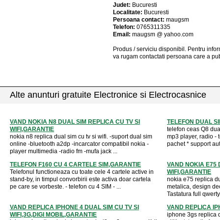
Judet:
Bucuresti
Localitate:
Bucuresti
Persoana contact:
maugsm
Telefon:
0765311335
Email:
maugsm @ yahoo.com
Produs / serviciu
disponibil
. Pentru info
va rugam contactati persoana care a pub
Alte anunturi gratuite Electronice si Electrocasnice
VAND NOKIA N8 DUAL SIM REPLICA CU TV SI
TELEFON DUAL S
WIFI,GARANTIE
telefon ceas Q8 dual
nokia n8 replica dual sim cu tv si wifi. -suport dual sim
mp3 player, radio - 
online -bluetooth a2dp -incarcator compatibil nokia -
pachet * support auto
player multimedia -radio fm -mufa jack ...
TELEFON F160 CU 4 CARTELE SIM,GARANTIE
VAND NOKIA E75 
Telefonul functioneaza cu toate cele 4 cartele active in
WIFI,GARANTIE
stand-by, in timpul convorbirii este activa doar cartela
nokia e75 replica du
pe care se vorbeste. - telefon cu 4 SIM - ...
metalica, design deo
Tastatura full qwert
VAND REPLICA IPHONE 4 DUAL SIM CU TV SI
VAND REPLICA IP
WIFI,3G,DIGI MOBIL,GARANTIE
iphone 3gs replica d