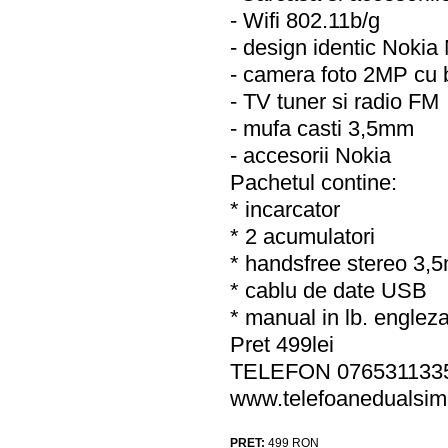
- Wifi 802.11b/g
- design identic Nokia
- camera foto 2MP cu b
- TV tuner si radio FM
- mufa casti 3,5mm
- accesorii Nokia
Pachetul contine:
* incarcator
* 2 acumulatori
* handsfree stereo 3,
* cablu de date USB
* manual in lb. englez
Pret 499lei
TELEFON 076531133
www.telefoanedualsim
PRET:
499
RON