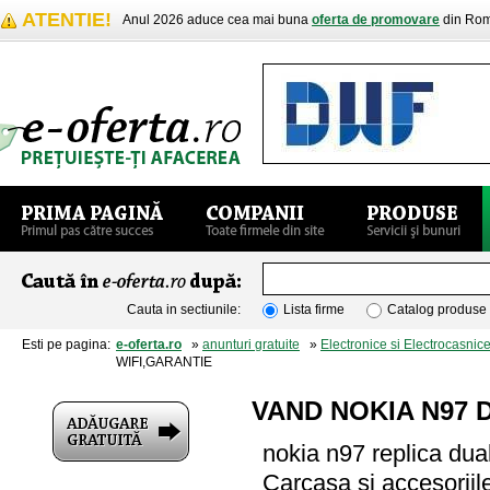
ATENTIE!
Anul 2026 aduce cea mai buna
oferta de promovare
din Rom
Cauta in sectiunile:
Lista firme
Catalog produse
Esti pe pagina:
e-oferta.ro
»
anunturi gratuite
»
Electronice si Electrocasnic
WIFI,GARANTIE
VAND NOKIA N97 D
nokia n97 replica dual 
Carcasa si accesoriile