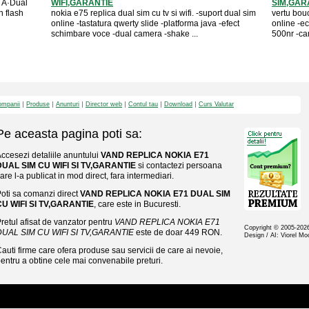
 Â·Dual
WIFI,GARANTIE
SIM,GAR
h flash
nokia e75 replica dual sim cu tv si wifi. -suport dual sim
vertu bou
online -tastatura qwerty slide -platforma java -efect
online -e
schimbare voce -dual camera -shake ...
500nr -ca
mpanii
Produse
Anunturi
Director web
Contul tau
Download
Curs Valutar
Pe aceasta pagina poti sa:
ccesezi detaliile anuntului
VAND REPLICA NOKIA E71
DUAL SIM CU WIFI SI TV,GARANTIE
si contactezi persoana
are l-a publicat in mod direct, fara intermediari.
oti sa comanzi direct
VAND REPLICA NOKIA E71 DUAL SIM
CU WIFI SI TV,GARANTIE
, care este in Bucuresti.
retul afisat de vanzator pentru
VAND REPLICA NOKIA E71
Copyright © 2005-20
DUAL SIM CU WIFI SI TV,GARANTIE
este de doar 449 RON.
Design / AI: Viorel M
auti firme care ofera produse sau servicii de care ai nevoie,
entru a obtine cele mai convenabile preturi.