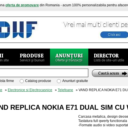
buna
oferta de promovare
din Romania - acum 100% personalizabila pentru aface
ista firme
Catalog produse
Anunturi gratuite
te
»
Electronice si Electrocasnice
»
Telefoane
» VAND REPLICA NOKIA E71 DUA
ND REPLICA NOKIA E71 DUAL SIM CU 
Carcasa metalica, design deosebi
Tastatura full qwerty functionala
-Formate audio si video suport