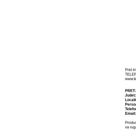
Pret 4
TELEF
www.t
PRET
Judet
Locali
Perso
Telefo
Email
Produs
va rug