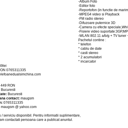
-Album Foto
-Editor foto
-Reportofon (in functie de marim
-MPEG4 video si Playback
-FM radio stereo
-Difuzoare puternice 3D
-Camera cu efecte speciale,Wh
-Fisiere video suportate:3GP,M
-WLAN 802.11 a/b/g + TV tuner
Pachetul contine :
* telefon
* cablu de date
* casti stereo
* 2 acumulatori
* incarcator
49lei
ON 0765311335
elefoanedualsimchina.com
:
449
RON
:
Bucuresti
tate:
Bucuresti
ana contact:
maugsm
n:
0765311335
:
maugsm @ yahoo.com
 / serviciu
disponibil
. Pentru informatii suplimentare,
am contactati persoana care a publicat anuntul.