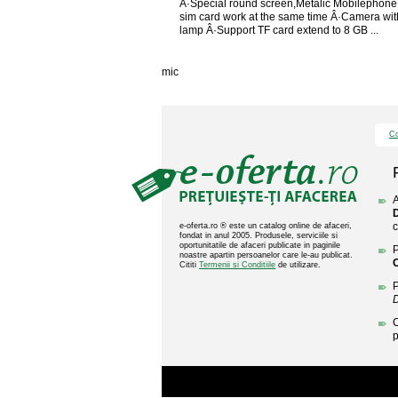
Â·Special round screen,Metalic Mobilephone
sim card work at the same time Â·Camera wit
lamp Â·Support TF card extend to 8 GB ...
mic
Co
A
c
e-oferta.ro ® este un catalog online de afaceri,
fondat in anul 2005. Produsele, serviciile si
oportunitatile de afaceri publicate in paginile
P
noastre apartin persoanelor care le-au publicat.
Cititi
Termenii si Conditiile
de utilizare.
P
C
p