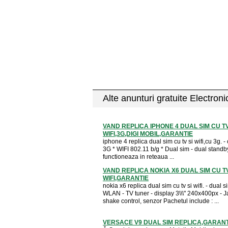
Alte anunturi gratuite Electron
VAND REPLICA IPHONE 4 DUAL SIM CU TV
WIFI,3G,DIGI MOBIL,GARANTIE
iphone 4 replica dual sim cu tv si wifi,cu 3g. -
3G * WIFI 802.11 b/g * Dual sim - dual standb
functioneaza in reteaua ...
VAND REPLICA NOKIA X6 DUAL SIM CU TV
WIFI,GARANTIE
nokia x6 replica dual sim cu tv si wifi. - dual s
WLAN - TV tuner - display 3\\\" 240x400px - J
shake control, senzor Pachetul include : ...
VERSACE V9 DUAL SIM REPLICA,GARANT