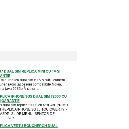
7 DUAL SIM REPLICA MINI CU TV SI
RANTIE
mini replica dual sim cu tv si wifi. .camera
ner, radio .accesorii compatibile Nokia.
ma java 6235b Â·cititor ...
PLICA IPHONE 3GS DUAL SIM T2000 CU
FI,GARANTIE
 dual sim replica t2000 cu tv si wifi. PRIMU
 REPLICA IPHONE 3G cu TOC QWERTY! -
h A2DP -SLIDE MENU -SENZOR DE
E -JACK ...
PLICA VERTU BOUCHERON DUAL