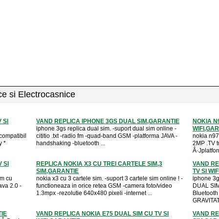
ice si Electrocasnice
 SI
VAND REPLICA IPHONE 3GS DUAL SIM,GARANTIE
NOKIA N9
iphone 3gs replica dual sim. -suport dual sim online -
WIFI,GA
 compatibil
cititio .txt -radio fm -quad-band GSM -platforma JAVA -
nokia n97 
y *
handshaking -bluetooth ...
2MP .TV tu
Â·Jplatfor
 SI
REPLICA NOKIA X3 CU TREI CARTELE SIM,3
VAND RE
SIM,GARANTIE
TV SI WI
im cu
nokia x3 cu 3 cartele sim. -suport 3 cartele sim online ! -
iphone 3gs
ava 2.0 -
functioneaza in orice retea GSM -camera foto/video
DUAL SIM
1.3mpx -rezolutie 640x480 pixeli -internet ...
Bluetoot
GRAVITATI
IE
VAND REPLICA NOKIA E75 DUAL SIM CU TV SI
VAND RE