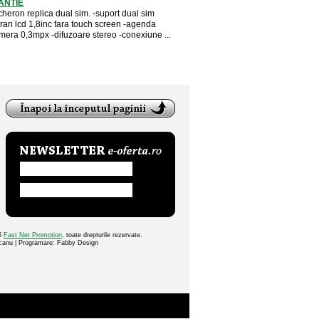
ANTIE
cheron replica dual sim. -suport dual sim
cran lcd 1,8inc fara touch screen -agenda
mera 0,3mpx -difuzoare stereo -conexiune ...
26
Fast Net Promotion
, toate drepturile rezervate.
ocanu | Programare: Fabby Design