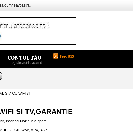
rea dumneavoastra.
L SIM CU WIFI SI
WIFI SI TV,GARANTIE
t, inscriptii Nokia fata-spate
ate:JPEG, GIF, WAV, MP4, 3GP