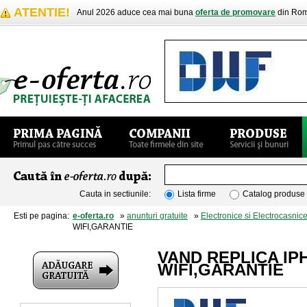
ATENTIE!
Anul 2026 aduce cea mai buna
oferta de promovare
din Rom
Cauta in sectiunile:
Lista firme
Catalog produse
Esti pe pagina:
e-oferta.ro
»
anunturi gratuite
»
Electronice si Electrocasnic
WIFI,GARANTIE
VAND REPLICA IPH
WIFI,GARANTIE