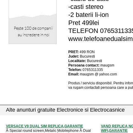
-casti stereo
-2 baterii li-ion
Pret 499lei
TELEFON 076531133
www.telefoanedualsim
PRET:
499
RON
Judet:
Bucuresti
Localitate:
Bucuresti
Persoana contact:
maugsm
Telefon:
0765311335
Email:
maugsm @ yahoo.com
Produs / serviciu
disponibil
. Pentru info
va rugam contactati persoana care a pub
Alte anunturi gratuite Electronice si Electrocasnice
VERSACE V9 DUAL SIM REPLICA,GARANTIE
VAND REPLICA NO
Â·Special round screen,Metalic Mobilephone Â·Dual
WIFI,GARANTIE