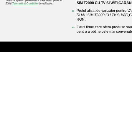
noastre apartin persoanelor care le-au publicat.
SIM T2000 CU TV SI WIFI,GARAN
Cititi
Termenii si Conditiile
de utilizare.
Pretul afisat de vanzator pentru
VA
DUAL SIM T2000 CU TV SI WIFI,
RON.
Cauti firme care ofera produse sau 
pentru a obtine cele mai convenabi