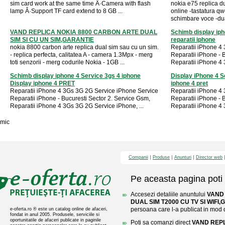
sim card work at the same time Â·Camera with flash
nokia e75 replica dua
lamp Â·Support TF card extend to 8 GB ...
online -tastatura qw
schimbare voce -dua
VAND REPLICA NOKIA 8800 CARBON ARTE DUAL
Schimb display iph
SIM SI CU UN SIM,GARANTIE
reparatii iphone
nokia 8800 carbon arte replica dual sim sau cu un sim.
Reparatii iPhone 4
- replica perfecta, calitatea A - camera 1.3Mpx - merg
Reparatii iPhone - 
toti senzorii - merg codurile Nokia - 1GB ...
Reparatii iPhone 4 
Schimb display iphone 4 Service 3gs 4 iphone
Display iPhone 4 
Display iphone 4 PRET
iphone 4 pret
Reparatii iPhone 4 3Gs 3G 2G Service iPhone Service
Reparatii iPhone 4
Reparatii iPhone - Bucuresti Sector 2. Service Gsm,
Reparatii iPhone - 
Reparatii iPhone 4 3Gs 3G 2G Service iPhone, ...
Reparatii iPhone 4 
mic
Companii
Produse
Anunturi
Director web
Pe aceasta pagina poti 
Accesezi detaliile anuntului
VAND
DUAL SIM T2000 CU TV SI WIFI
persoana care l-a publicat in mod di
e-oferta.ro ® este un catalog online de afaceri,
fondat in anul 2005. Produsele, serviciile si
oportunitatile de afaceri publicate in paginile
Poti sa comanzi direct
VAND REPL