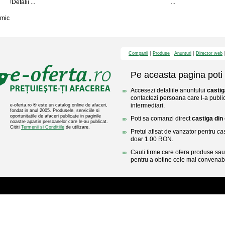
!Detalii ...
...
mic
Companii
Produse
Anunturi
Director web
Pe aceasta pagina poti 
Accesezi detaliile anuntului
castig
contactezi persoana care l-a public
intermediari.
e-oferta.ro ® este un catalog online de afaceri,
fondat in anul 2005. Produsele, serviciile si
oportunitatile de afaceri publicate in paginile
Poti sa comanzi direct
castiga din
noastre apartin persoanelor care le-au publicat.
Cititi
Termenii si Conditiile
de utilizare.
Pretul afisat de vanzator pentru
ca
doar 1.00 RON.
Cauti firme care ofera produse sau 
pentru a obtine cele mai convenabi