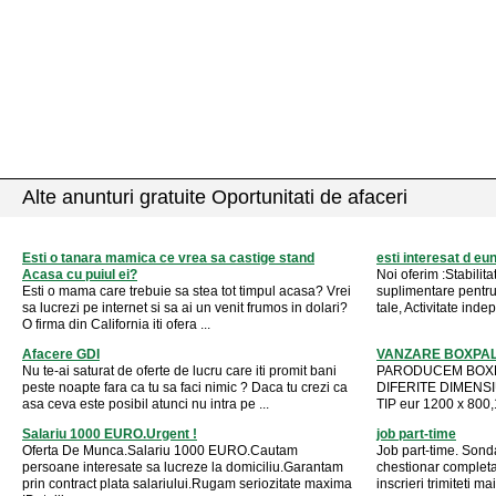
Alte anunturi gratuite Oportunitati de afaceri
Esti o tanara mamica ce vrea sa castige stand
esti interesat d eu
Acasa cu puiul ei?
Noi oferim :Stabilita
Esti o mama care trebuie sa stea tot timpul acasa? Vrei
suplimentare pentru 
sa lucrezi pe internet si sa ai un venit frumos in dolari?
tale, Activitate inde
O firma din California iti ofera ...
Afacere GDI
VANZARE BOXPALE
Nu te-ai saturat de oferte de lucru care iti promit bani
PARODUCEM BOXP
peste noapte fara ca tu sa faci nimic ? Daca tu crezi ca
DIFERITE DIMENSI
asa ceva este posibil atunci nu intra pe ...
TIP eur 1200 x 800,
Salariu 1000 EURO.Urgent !
job part-time
Oferta De Munca.Salariu 1000 EURO.Cautam
Job part-time. Sonda
persoane interesate sa lucreze la domiciliu.Garantam
chestionar completat
prin contract plata salariului.Rugam seriozitate maxima
inscrieri trimiteti ma