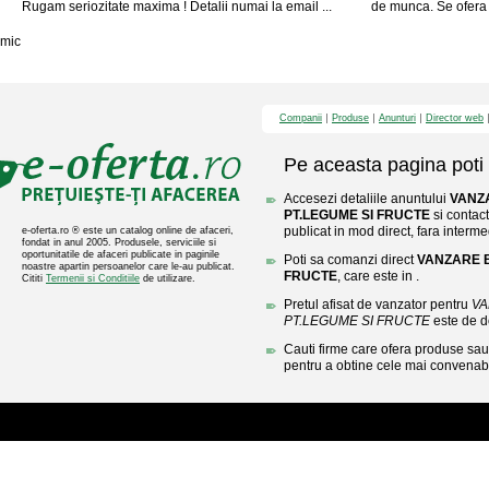
Rugam seriozitate maxima ! Detalii numai la email ...
de munca. Se ofera s
mic
Companii
Produse
Anunturi
Director web
Pe aceasta pagina poti 
Accesezi detaliile anuntului
VANZ
PT.LEGUME SI FRUCTE
si contac
publicat in mod direct, fara interme
e-oferta.ro ® este un catalog online de afaceri,
fondat in anul 2005. Produsele, serviciile si
oportunitatile de afaceri publicate in paginile
Poti sa comanzi direct
VANZARE B
noastre apartin persoanelor care le-au publicat.
FRUCTE
, care este in .
Cititi
Termenii si Conditiile
de utilizare.
Pretul afisat de vanzator pentru
VA
PT.LEGUME SI FRUCTE
este de d
Cauti firme care ofera produse sau 
pentru a obtine cele mai convenabi