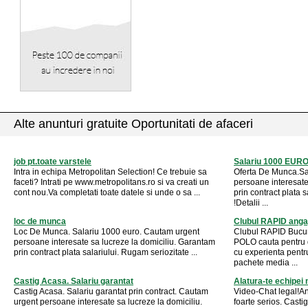
Alte anunturi gratuite Oportunitati de afaceri
job pt.toate varstele
Salariu 1000 EURO
Intra in echipa Metropolitan Selection! Ce trebuie sa
Oferta De Munca.S
faceti? Intrati pe www.metropolitans.ro si va creati un
persoane interesate
cont nou.Va completati toate datele si unde o sa ...
prin contract plata
!Detalii ...
loc de munca
Clubul RAPID anga
Loc De Munca. Salariu 1000 euro. Cautam urgent
Clubul RAPID Bucu
persoane interesate sa lucreze la domiciliu. Garantam
POLO cauta pentru 
prin contract plata salariului. Rugam seriozitate ...
cu experienta pent
pachete media ...
Castig Acasa. Salariu garantat
Alatura-te echipei
Castig Acasa. Salariu garantat prin contract. Cautam
Video-Chat legal!An
urgent persoane interesate sa lucreze la domiciliu.
foarte serios. Castig