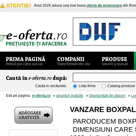
ATENTIE!
Anul 2026 aduce cea mai buna
oferta de promovare
din Rom
Cauta in sectiunile:
Lista firme
Catalog produse
Esti pe pagina:
e-oferta.ro
»
anunturi gratuite
»
Oportunitati de afaceri
»
Lo
VANZARE BOXPALE
PARODUCEM BOXPA
DIMENSIUNI CARE SE