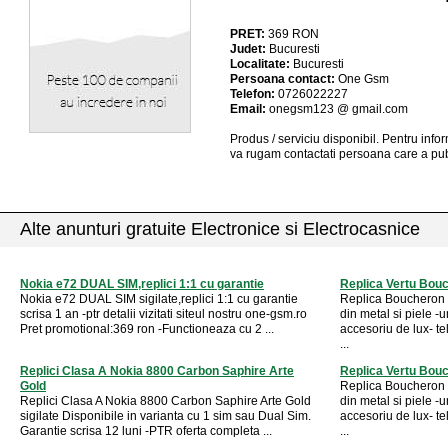
PRET:
369
RON
Judet:
Bucuresti
Localitate:
Bucuresti
Persoana contact:
One Gsm
Telefon:
0726022227
Email:
onegsm123 @ gmail.com
Produs / serviciu
disponibil
. Pentru info
va rugam contactati persoana care a pub
Alte anunturi gratuite Electronice si Electrocasnice
Nokia e72 DUAL SIM,replici 1:1 cu garantie
Replica Vertu Bou
Nokia e72 DUAL SIM sigilate,replici 1:1 cu garantie
Replica Boucheron S
scrisa 1 an -ptr detalii vizitati siteul nostru one-gsm.ro
din metal si piele -
Pret promotional:369 ron -Functioneaza cu 2 ...
accesoriu de lux- t
...
Replici Clasa A Nokia 8800 Carbon Saphire Arte
Replica Vertu Bou
Gold
Replica Boucheron S
Replici Clasa A Nokia 8800 Carbon Saphire Arte Gold
din metal si piele -
sigilate Disponibile in varianta cu 1 sim sau Dual Sim.
accesoriu de lux- t
Garantie scrisa 12 luni -PTR oferta completa ...
...