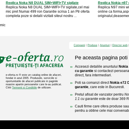
Replica Noka N8 DUAL SIM+WIFI+TV sigilate
Replica Nokia n97 m
Replica Noka N8 DUAL SIM+WIFI+TV sigilate,cel mai
Replica N97 mini wi
mic pret Numai 499 ron Garantie scrisa 1 an Ptr oferta
online ca forma,aspe
completa poze si detalii vizitati siteul nostru ...
originalul,deasemene
mic
Companii
Produse
Anunturi
Director web
Pe aceasta pagina poti 
Accesezi detaliile anuntului
Nokia 
cu garantie
si contactezi persoana
direct, fara intermediari.
e-oferta.ro ® este un catalog online de afaceri,
fondat in anul 2005. Produsele, serviciile si
oportunitatile de afaceri publicate in paginile
Poti sa comanzi direct
Nokia e72 D
noastre apartin persoanelor care le-au publicat.
garantie
, care este in Bucuresti.
Cititi
Termenii si Conditiile
de utilizare.
Pretul afisat de vanzator pentru
No
1:1 cu garantie
este de doar 369 
Cauti firme care ofera produse sau 
pentru a obtine cele mai convenabi