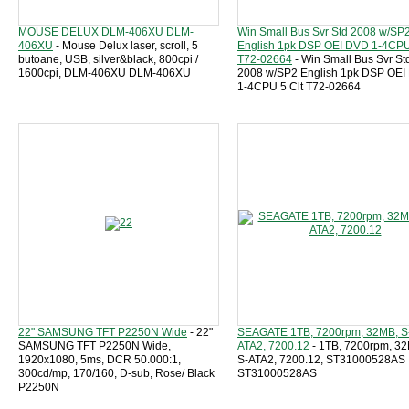
MOUSE DELUX DLM-406XU DLM-
Win Small Bus Svr Std 2008 w/SP
406XU
- Mouse Delux laser, scroll, 5
English 1pk DSP OEI DVD 1-4CPU
butoane, USB, silver&black, 800cpi /
T72-02664
- Win Small Bus Svr St
1600cpi, DLM-406XU DLM-406XU
2008 w/SP2 English 1pk DSP OEI
1-4CPU 5 Clt T72-02664
22" SAMSUNG TFT P2250N Wide
- 22"
SEAGATE 1TB, 7200rpm, 32MB, S
SAMSUNG TFT P2250N Wide,
ATA2, 7200.12
- 1TB, 7200rpm, 3
1920x1080, 5ms, DCR 50.000:1,
S-ATA2, 7200.12, ST31000528AS
300cd/mp, 170/160, D-sub, Rose/ Black
ST31000528AS
P2250N