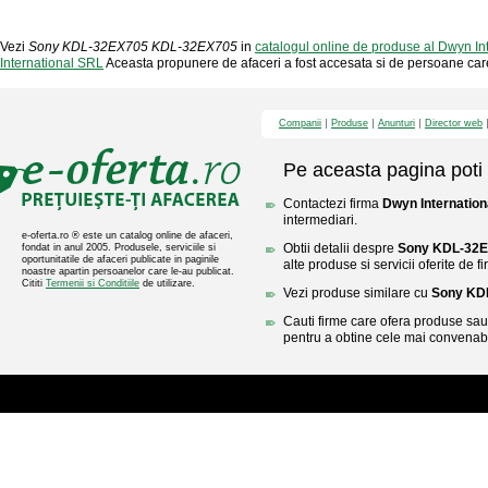
Vezi
Sony KDL-32EX705 KDL-32EX705
in
catalogul online de produse al Dwyn In
International SRL
Aceasta propunere de afaceri a fost accesata si de persoane 
Companii
Produse
Anunturi
Director web
Pe aceasta pagina poti 
Contactezi firma
Dwyn Internation
intermediari.
e-oferta.ro ® este un catalog online de afaceri,
Obtii detalii despre
Sony KDL-32
fondat in anul 2005. Produsele, serviciile si
oportunitatile de afaceri publicate in paginile
alte produse si servicii oferite de
noastre apartin persoanelor care le-au publicat.
Cititi
Termenii si Conditiile
de utilizare.
Vezi produse similare cu
Sony KD
Cauti firme care ofera produse sau 
pentru a obtine cele mai convenabi