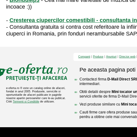
-
BlonduMp3
- Cea mai mare varietate de muzica de
incoace :))
-
Cresterea ciupercilor comestibili - consultanta i
- Consultanta gratuita si contra cost referitoare la infi
ciuperci in Romania, prin fonduri nerambursabile S
Companii
Produse
Anunturi
Director web
Pe aceasta pagina poti 
Contactezi firma
D-Mail Direct SR
intermediari.
e-oferta.ro ® este un catalog online de afaceri,
Obtii detalii despre
Mini tocator u
fondat in anul 2005. Produsele, serviciile si
oportunitatile de afaceri publicate in paginile
servicii oferite de firma D-Mail Dir
noastre apartin persoanelor care le-au publicat.
Cititi
Termenii si Conditiile
de utilizare.
Vezi produse similare cu
Mini toca
Cauti firme care ofera produse sau 
pentru a obtine cele mai convenabi