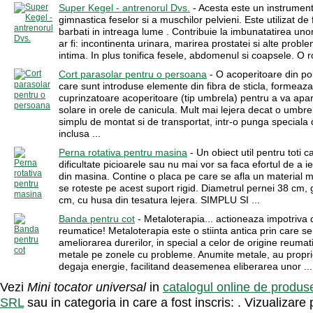
Super Kegel - antrenorul Dvs.
- Acesta este un instrumen
gimnastica feselor si a muschilor pelvieni. Este utilizat de
barbati in intreaga lume . Contribuie la imbunatatirea u
ar fi: incontinenta urinara, marirea prostatei si alte probl
intima. In plus tonifica fesele, abdomenul si coapsele. O rot
Cort parasolar pentru o persoana
- O acoperitoare din poli
care sunt introduse elemente din fibra de sticla, formeaza
cuprinzatoare acoperitoare (tip umbrela) pentru a va apa
solare in orele de canicula. Mult mai lejera decat o umbrel
simplu de montat si de transportat, intr-o punga speciala d
inclusa ...
Perna rotativa pentru masina
- Un obiect util pentru toti c
dificultate picioarele sau nu mai vor sa faca efortul de a i
din masina. Contine o placa pe care se afla un material 
se roteste pe acest suport rigid. Diametrul pernei 38 cm,
cm, cu husa din tesatura lejera. SIMPLU SI ...
Banda pentru cot
- Metaloterapia... actioneaza impotriva d
reumatice! Metaloterapia este o stiinta antica prin care se
ameliorarea durerilor, in special a celor de origine reumat
metale pe zonele cu probleme. Anumite metale, au propri
degaja energie, facilitand deasemenea eliberarea unor ...
Vezi
Mini tocator universal
in
catalogul online de produse
SRL
sau in categoria in care a fost inscris: . Vizualizare