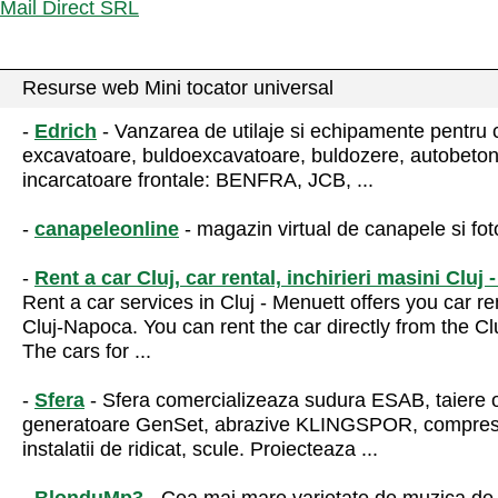
Mail Direct SRL
Resurse web Mini tocator universal
-
Edrich
- Vanzarea de utilaje si echipamente pentru c
excavatoare, buldoexcavatoare, buldozere, autobeton
incarcatoare frontale: BENFRA, JCB, ...
-
canapeleonline
- magazin virtual de canapele si foto
-
Rent a car Cluj, car rental, inchirieri masini Cluj
Rent a car services in Cluj - Menuett offers you car re
Cluj-Napoca. You can rent the car directly from the Cl
The cars for ...
-
Sfera
- Sfera comercializeaza sudura ESAB, taiere
generatoare GenSet, abrazive KLINGSPOR, compr
instalatii de ridicat, scule. Proiecteaza ...