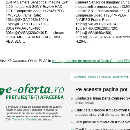
D/N IP Camera Senzor de imagine: 1/3"
Camera Senzor de imagine: 1/3" 1
1.25 megapixeli SONY Exview HAD
megapixeli progressive scan CM
CCD Compresie video: H.264/MPEG-
Lentile: 2.8-11mm varifocal lens , 
4/MJPEG Frame Rate:
Compresie video: H.264/MPEG-
15fps@SXGA(1280x1024),
4/MJPEG Frame Rate:
15fps@HD720(1280x720),
15fps@SXGA(1280x1024),
30fps@VGA(640x480),
15fps@HD720(1280x720),
30fps@QVGA(320x240) Dual stream:
30fps@VGA(640x480),
H.264, MPEG-4, MJPEG AGC, AWB,
30fps@QVGA(320x240) Dual stre
AES, BLC ...
H.264, ...
Vezi
Kit Jablotron Oasis JK-82
in
catalogul online de produse al Delta Comsec SR
Companii
Produse
Anunturi
Director web
Pe aceasta pagina poti 
Contactezi firma
Delta Comsec S
intermediari.
e-oferta.ro ® este un catalog online de afaceri,
Obtii detalii despre
Kit Jablotron 
fondat in anul 2005. Produsele, serviciile si
oportunitatile de afaceri publicate in paginile
produse si servicii oferite de fir
noastre apartin persoanelor care le-au publicat.
Cititi
Termenii si Conditiile
de utilizare.
Vezi produse similare cu
Kit Jabl
Cauti firme care ofera produse sau 