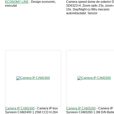
ECONOMY LINE
- Design economic,
Camera speed dome de exterior 
executat
SD6323-H. Zoom optic 23x, zoom d
10x. Day/Night cu filtru mecanic
autoretractabil. Senzor
Camera IP CAM2400
- Camera IP box
Camera IP CAM3260
- Camera IP
Surveon CAM2400 1.25M CCD H.264
Surveon CAM3260 1.3M D/N Bullet