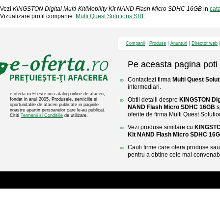
Vezi
KINGSTON Digital Multi-Kit/Mobility Kit NAND Flash Micro SDHC 16GB
in
cat
Vizualizare profil companie:
Multi Quest Solutions SRL
Companii
Produse
Anunturi
Director web
Pe aceasta pagina poti 
Contactezi firma
Multi Quest Solu
intermediari.
e-oferta.ro ® este un catalog online de afaceri,
Obtii detalii despre
KINGSTON Digit
fondat in anul 2005. Produsele, serviciile si
oportunitatile de afaceri publicate in paginile
NAND Flash Micro SDHC 16GB
s
noastre apartin persoanelor care le-au publicat.
oferite de firma Multi Quest Soluti
Cititi
Termenii si Conditiile
de utilizare.
Vezi produse similare cu
KINGSTON 
Kit NAND Flash Micro SDHC 16
Cauti firme care ofera produse sau 
pentru a obtine cele mai convenabi