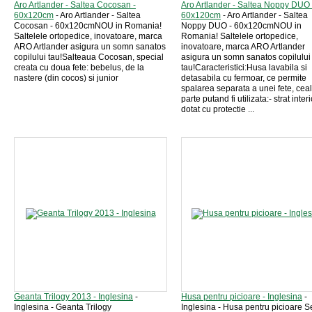
Aro Artlander - Saltea Cocosan -
Aro Artlander - Saltea Noppy DUO 
60x120cm
- Aro Artlander - Saltea
60x120cm
- Aro Artlander - Saltea
Cocosan - 60x120cmNOU in Romania!
Noppy DUO - 60x120cmNOU in
Saltelele ortopedice, inovatoare, marca
Romania! Saltelele ortopedice,
ARO Artlander asigura un somn sanatos
inovatoare, marca ARO Artlander
copilului tau!Salteaua Cocosan, special
asigura un somn sanatos copilului
creata cu doua fete: bebelus, de la
tau!Caracteristici:Husa lavabila si
nastere (din cocos) si junior
detasabila cu fermoar, ce permite
spalarea separata a unei fete, ceal
parte putand fi utilizata:- strat interi
dotat cu protectie ...
Geanta Trilogy 2013 - Inglesina
-
Husa pentru picioare - Inglesina
-
Inglesina - Geanta Trilogy
Inglesina - Husa pentru picioare S