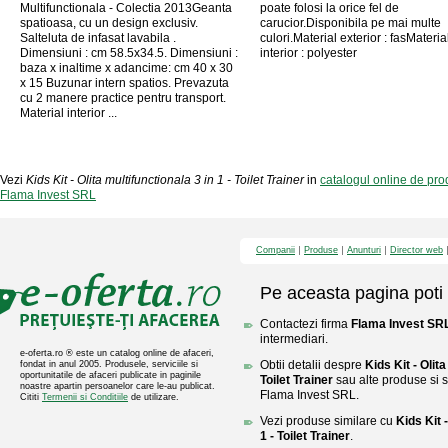
Multifunctionala - Colectia 2013Geanta
poate folosi la orice fel de
spatioasa, cu un design exclusiv.
carucior.Disponibila pe mai multe
Salteluta de infasat lavabila .
culori.Material exterior : fasMateria
Dimensiuni : cm 58.5x34.5. Dimensiuni :
interior : polyester
baza x inaltime x adancime: cm 40 x 30
x 15 Buzunar intern spatios. Prevazuta
cu 2 manere practice pentru transport.
Material interior ...
Vezi
Kids Kit - Olita multifunctionala 3 in 1 - Toilet Trainer
in
catalogul online de pr
Flama Invest SRL
Companii
Produse
Anunturi
Director web
Pe aceasta pagina poti 
Contactezi firma
Flama Invest SR
intermediari.
e-oferta.ro ® este un catalog online de afaceri,
Obtii detalii despre
Kids Kit - Olita
fondat in anul 2005. Produsele, serviciile si
oportunitatile de afaceri publicate in paginile
Toilet Trainer
sau alte produse si se
noastre apartin persoanelor care le-au publicat.
Flama Invest SRL.
Cititi
Termenii si Conditiile
de utilizare.
Vezi produse similare cu
Kids Kit 
1 - Toilet Trainer
.