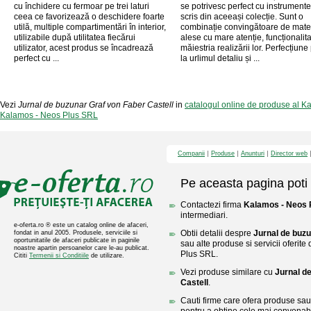
cu închidere cu fermoar pe trei laturi
se potrivesc perfect cu instrument
ceea ce favorizează o deschidere foarte
scris din aceeași colecție. Sunt o
utilă, multiple compartimentări în interior,
combinație convingătoare de mate
utilizabile după utilitatea fiecărui
alese cu mare atenție, funcționalita
utilizator, acest produs se încadrează
măiestria realizării lor. Perfecțiun
perfect cu ...
la urlimul detaliu și ...
Vezi
Jurnal de buzunar Graf von Faber Castell
in
catalogul online de produse al 
Kalamos - Neos Plus SRL
Companii
Produse
Anunturi
Director web
Pe aceasta pagina poti 
Contactezi firma
Kalamos - Neos 
intermediari.
e-oferta.ro ® este un catalog online de afaceri,
Obtii detalii despre
Jurnal de buzu
fondat in anul 2005. Produsele, serviciile si
oportunitatile de afaceri publicate in paginile
sau alte produse si servicii oferit
noastre apartin persoanelor care le-au publicat.
Plus SRL.
Cititi
Termenii si Conditiile
de utilizare.
Vezi produse similare cu
Jurnal d
Castell
.
Cauti firme care ofera produse sau 