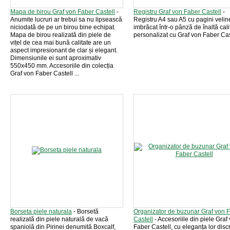
Mapa de birou Graf von Faber Castell
-
Registru Graf von Faber Castell
-
Anumite lucruri ar trebui sa nu lipsească
Registru A4 sau A5 cu pagini velin
niciodată de pe un birou bine echipat.
imbrăcat într-o pânză de înaltă cali
Mapa de birou realizată din piele de
personalizat cu Graf von Faber Cas
vițel de cea mai bună calitate are un
aspect impresionant de clar și elegant.
Dimensiunile ei sunt aproximativ
550x450 mm. Accesoriile din colecția
Graf von Faber Castell ...
Borseta piele naturala
- Borsetă
Organizator de buzunar Graf von 
realizată din piele naturală de vacă
Castell
- Accesoriile din piele Graf
spaniolă din Pirinei denumită Boxcalf,
Faber Castell, cu eleganța lor disc