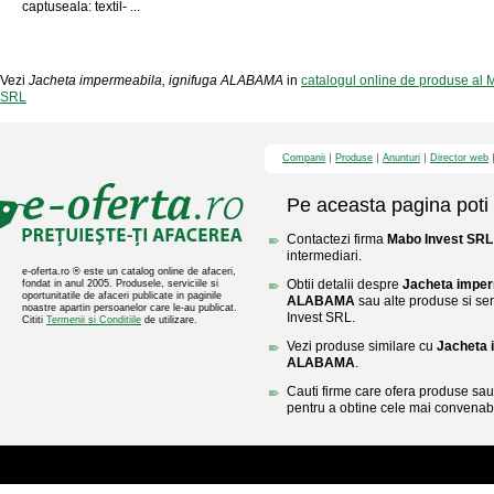
captuseala: textil- ...
Vezi
Jacheta impermeabila, ignifuga ALABAMA
in
catalogul online de produse al
SRL
Companii
Produse
Anunturi
Director web
Pe aceasta pagina poti 
Contactezi firma
Mabo Invest SRL
intermediari.
e-oferta.ro ® este un catalog online de afaceri,
Obtii detalii despre
Jacheta imper
fondat in anul 2005. Produsele, serviciile si
oportunitatile de afaceri publicate in paginile
ALABAMA
sau alte produse si ser
noastre apartin persoanelor care le-au publicat.
Invest SRL.
Cititi
Termenii si Conditiile
de utilizare.
Vezi produse similare cu
Jacheta 
ALABAMA
.
Cauti firme care ofera produse sau 
pentru a obtine cele mai convenabi