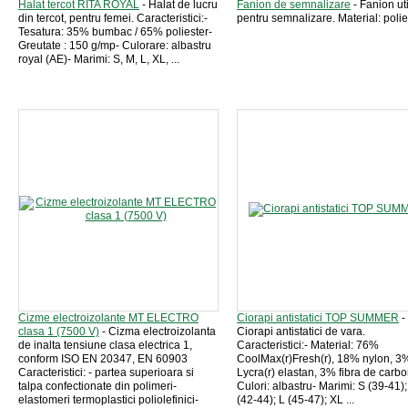
Halat tercot RITA ROYAL
- Halat de lucru
Fanion de semnalizare
- Fanion uti
din tercot, pentru femei. Caracteristici:-
pentru semnalizare. Material: polie
Tesatura: 35% bumbac / 65% poliester-
Greutate : 150 g/mp- Culorare: albastru
royal (AE)- Marimi: S, M, L, XL, ...
Cizme electroizolante MT ELECTRO
Ciorapi antistatici TOP SUMMER
-
clasa 1 (7500 V)
- Cizma electroizolanta
Ciorapi antistatici de vara.
de inalta tensiune clasa electrica 1,
Caracteristici:- Material: 76%
conform ISO EN 20347, EN 60903
CoolMax(r)Fresh(r), 18% nylon, 3
Caracteristici: - partea superioara si
Lycra(r) elastan, 3% fibra de carbo
talpa confectionate din polimeri-
Culori: albastru- Marimi: S (39-41)
elastomeri termoplastici poliolefinici-
(42-44); L (45-47); XL ...