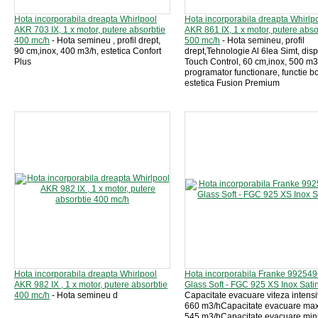
Hota incorporabila dreapta Whirlpool
Hota incorporabila dreapta Whirlp
AKR 703 IX, 1 x motor, putere absorbtie
AKR 861 IX, 1 x motor, putere abso
400 mc/h
- Hota semineu , profil drept,
500 mc/h
- Hota semineu, profil
90 cm,inox, 400 m3/h, estetica Confort
drept,Tehnologie Al 6lea Simt, disp
Plus
Touch Control, 60 cm,inox, 500 m3
programator functionare, functie bo
estetica Fusion Premium
Hota incorporabila dreapta Whirlpool
Hota incorporabila Franke 992549
AKR 982 IX , 1 x motor, putere absorbtie
Glass Soft - FGC 925 XS Inox Sati
400 mc/h
- Hota semineu d
Capacitate evacuare viteza intensi
660 m3/hCapacitate evacuare max
545 m3/hCapacitate evacuare min