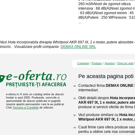
260 m3/hNivel de zgomot viteza
intensiva : 68 dB(A)Nivel zgomot 
: 63 dB(A)Nivel zgomot minim : 45
dB(A)Putere : 250 WPresiune : 510
...
Vezi
Hota incorporabila dreapta Whirlpool AKR 697 IX, 1 x motor, putere absorbtie
inscris: . Vizualizare profil companie:
DEMAX ONLINE SRL
Companii
Produse
Anunturi
Director web
Pe aceasta pagina poti 
Contactezi firma
DEMAX ONLINE 
intermediari.
e-oferta.ro ® este un catalog online de afaceri,
Obtii detalii despre
Hota incorpora
fondat in anul 2005. Produsele, serviciile si
oportunitatile de afaceri publicate in paginile
AKR 697 IX, 1 x motor, putere ab
noastre apartin persoanelor care le-au publicat.
produse si servicii oferite de fi
Cititi
Termenii si Conditiile
de utilizare.
Vezi produse similare cu
Hota inc
Whirlpool AKR 697 IX, 1 x motor,
Cauti firme care ofera produse sau 
pentru a obtine cele mai convenabi