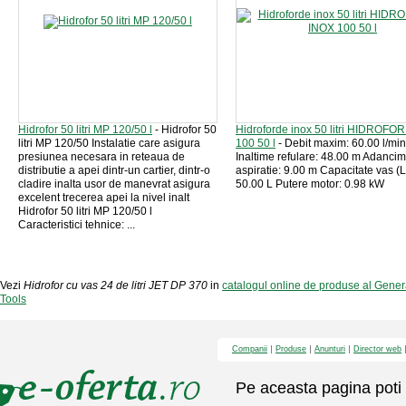
Hidrofor 50 litri MP 120/50 l
- Hidrofor 50
Hidroforde inox 50 litri HIDROFO
litri MP 120/50 Instalatie care asigura
100 50 l
- Debit maxim: 60.00 l/min
presiunea necesara in reteaua de
Inaltime refulare: 48.00 m Adanci
distributie a apei dintr-un cartier, dintr-o
aspiratie: 9.00 m Capacitate vas (L
cladire inalta usor de manevrat asigura
50.00 L Putere motor: 0.98 kW
excelent trecerea apei la nivel inalt
Hidrofor 50 litri MP 120/50 l
Caracteristici tehnice: ...
Vezi
Hidrofor cu vas 24 de litri JET DP 370
in
catalogul online de produse al Gene
Tools
Companii
Produse
Anunturi
Director web
Pe aceasta pagina poti 