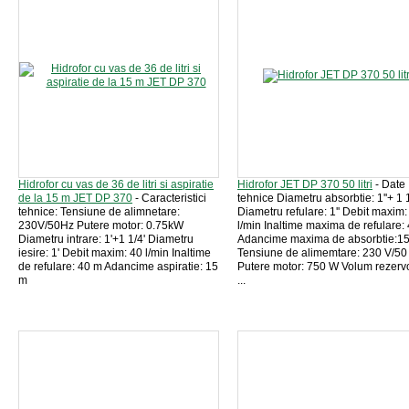
Hidrofor cu vas de 36 de litri si aspiratie
Hidrofor JET DP 370 50 litri
- Date
de la 15 m JET DP 370
- Caracteristici
tehnice Diametru absorbtie: 1''+ 1 1
tehnice: Tensiune de alimnetare:
Diametru refulare: 1'' Debit maxim:
230V/50Hz Putere motor: 0.75kW
l/min Inaltime maxima de refulare:
Diametru intrare: 1'+1 1/4' Diametru
Adancime maxima de absorbtie:1
iesire: 1' Debit maxim: 40 l/min Inaltime
Tensiune de alimemtare: 230 V/50
de refulare: 40 m Adancime aspiratie: 15
Putere motor: 750 W Volum rezervo
m
...