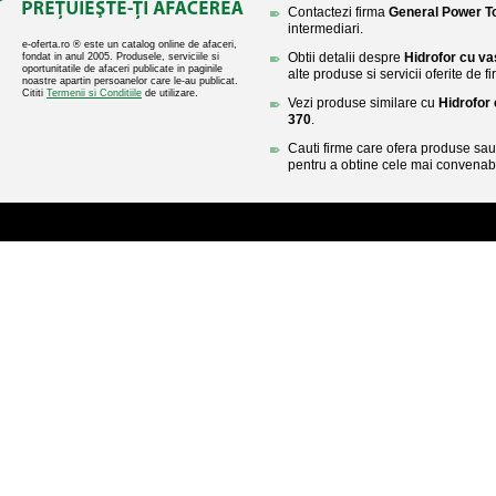
Contactezi firma
General Power T
intermediari.
e-oferta.ro ® este un catalog online de afaceri,
Obtii detalii despre
Hidrofor cu va
fondat in anul 2005. Produsele, serviciile si
oportunitatile de afaceri publicate in paginile
alte produse si servicii oferite de
noastre apartin persoanelor care le-au publicat.
Cititi
Termenii si Conditiile
de utilizare.
Vezi produse similare cu
Hidrofor 
370
.
Cauti firme care ofera produse sau 
pentru a obtine cele mai convenabi