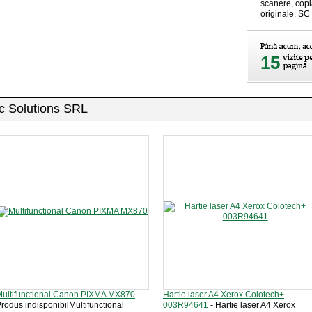
scanere, copia
originale. SC
15
ic Solutions SRL
Multifunctional Canon PIXMA MX870
-
Hartie laser A4 Xerox Colotech+
rodus indisponibilMultifunctional
003R94641
- Hartie laser A4 Xerox