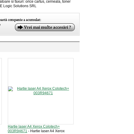
toare si faxuri: orice cartus, cerneala, toner
 E Logic Solutions SRL
Hartie laser A4 Xerox Colotech+
003R94671
- Hartie laser A4 Xerox