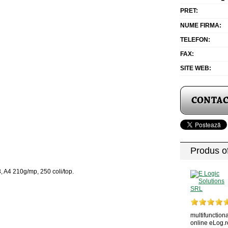
PRET:
NUME FIRMA:
TELEFON:
FAX:
SITE WEB:
Produs of
 A4 210g/mp, 250 coli/top.
multifunctiona
online eLog.r