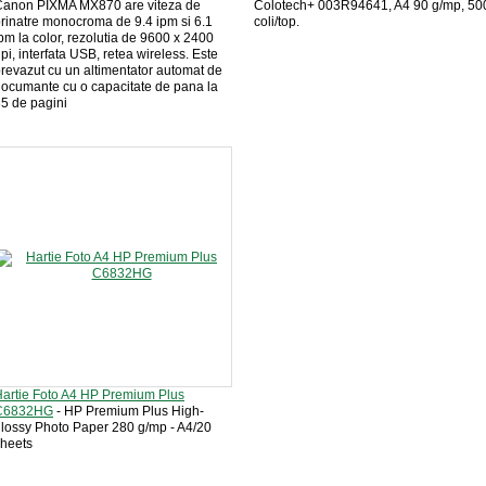
Canon PIXMA MX870 are viteza de
Colotech+ 003R94641, A4 90 g/mp, 50
rinatre monocroma de 9.4 ipm si 6.1
coli/top.
pm la color, rezolutia de 9600 x 2400
pi, interfata USB, retea wireless. Este
revazut cu un altimentator automat de
ocumante cu o capacitate de pana la
5 de pagini
artie Foto A4 HP Premium Plus
C6832HG
- HP Premium Plus High-
lossy Photo Paper 280 g/mp - A4/20
heets