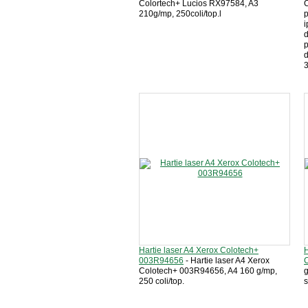
Colortech+ Lucios RX97584, A3
210g/mp, 250coli/top.l
p
i
d
p
d
3
Hartie laser A4 Xerox Colotech+
H
003R94656
- Hartie laser A4 Xerox
Colotech+ 003R94656, A4 160 g/mp,
g
250 coli/top.
s