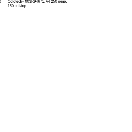
0
Colotech+ 003R94671, A4 250 g/mp,
150 coli/top.