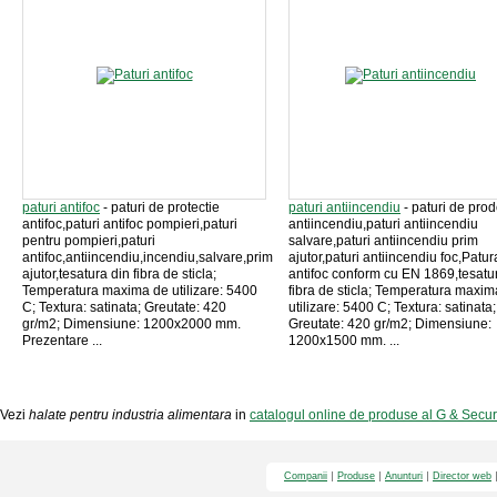
paturi antifoc
- paturi de protectie
paturi antiincendiu
- paturi de prod
antifoc,paturi antifoc pompieri,paturi
antiincendiu,paturi antiincendiu
pentru pompieri,paturi
salvare,paturi antiincendiu prim
antifoc,antiincendiu,incendiu,salvare,prim
ajutor,paturi antiincendiu foc,Patur
ajutor,tesatura din fibra de sticla;
antifoc conform cu EN 1869,tesatu
Temperatura maxima de utilizare: 5400
fibra de sticla; Temperatura maxim
C; Textura: satinata; Greutate: 420
utilizare: 5400 C; Textura: satinata;
gr/m2; Dimensiune: 1200x2000 mm.
Greutate: 420 gr/m2; Dimensiune:
Prezentare ...
1200x1500 mm. ...
Vezi
halate pentru industria alimentara
in
catalogul online de produse al G & Secu
Companii
Produse
Anunturi
Director web