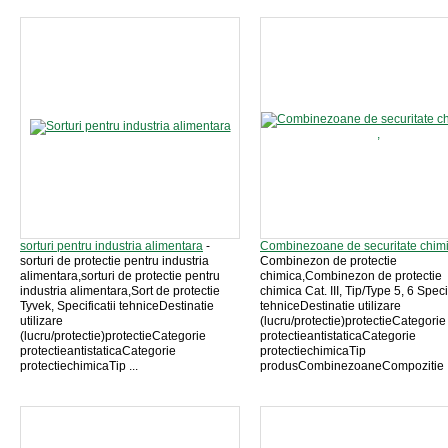
sorturi pentru industria alimentara
-
Combinezoane de securitate chimi
sorturi de protectie pentru industria
Combinezon de protectie
alimentara,sorturi de protectie pentru
chimica,Combinezon de protectie
industria alimentara,Sort de protectie
chimica Cat. III, Tip/Type 5, 6 Specif
Tyvek, Specificatii tehniceDestinatie
tehniceDestinatie utilizare
utilizare
(lucru/protectie)protectieCategorie
(lucru/protectie)protectieCategorie
protectieantistaticaCategorie
protectieantistaticaCategorie
protectiechimicaTip
protectiechimicaTip ...
produsCombinezoaneCompozitie .