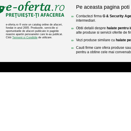
Pe aceasta pagina poti 
Contactezi firma
G & Security Ag
intermediari.
e-oferta.ro ® este un catalog online de afaceri,
Obtii detalii despre
halate pentru 
fondat in anul 2005. Produsele, serviciile si
oportunitatile de afaceri publicate in paginile
alte produse si servicii oferite de 
noastre apartin persoanelor care le-au publicat.
Cititi
Termenii si Conditiile
de utilizare.
Vezi produse similare cu
halate pe
Cauti firme care ofera produse sau 
pentru a obtine cele mai convenabi