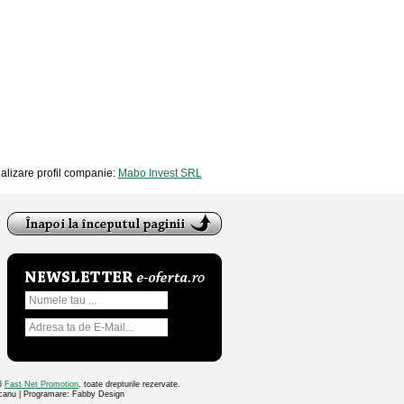
zualizare profil companie:
Mabo Invest SRL
26
Fast Net Promotion
, toate drepturile rezervate.
ocanu | Programare: Fabby Design