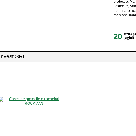
protectie, Man
protectie, Sa
delimitare a
marcare, Imb
20
 Invest SRL