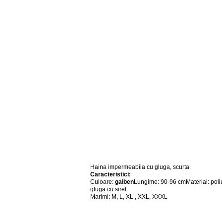
Haina impermeabila cu gluga, scurta.
Caracteristici:
Culoare:
galben
Lungime: 90-96 cmMaterial: poliu
gluga cu siret
Marimi: M, L, XL , XXL, XXXL