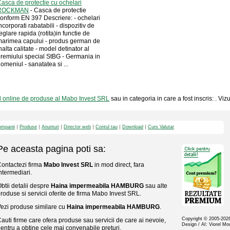
asca de protectie cu ochelari
ROCKMAN
- Casca de protectie
onform EN 397 Descriere: - ochelari
ncorporati rabatabili - dispozitiv de
eglare rapida (rotita)in functie de
arimea capului - produs german de
nalta calitate - model detinator al
remiului special StBG - Germania in
omeniul - sanatatea si ...
l online de produse al Mabo Invest SRL
sau in categoria in care a fost inscris: . Vi
mpanii
Produse
Anunturi
Director web
Contul tau
Download
Curs Valutar
Pe aceasta pagina poti sa:
ontactezi firma
Mabo Invest SRL
in mod direct, fara
ntermediari.
btii detalii despre
Haina impermeabila HAMBURG
sau alte
roduse si servicii oferite de firma Mabo Invest SRL.
ezi produse similare cu
Haina impermeabila HAMBURG
.
Copyright © 2005-20
auti firme care ofera produse sau servicii de care ai nevoie,
Design / AI: Viorel M
entru a obtine cele mai convenabile preturi.