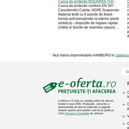
Casca de protectie ROCKMAN TxD
-
C
Casca de protectie conform EN 397
Caracteristici:Calota: HDPE Suspensie:
c
Material textil cu 6 puncte de fixare -
i
banda anti-transpiratie la interior (piele
r
sintetica) - dispozitiv de reglare rapida
m
(rotita) in functie de marimea capului ...
i
p
d
Vezi
Haina impermeabila HAMBURG
in
catalogu
Co
C
i
e-oferta.ro ® este un catalog online de afaceri,
O
fondat in anul 2005. Produsele, serviciile si
oportunitatile de afaceri publicate in paginile
p
noastre apartin persoanelor care le-au publicat.
Cititi
Termenii si Conditiile
de utilizare.
V
C
p