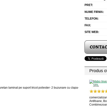
PRET:
NUME FIRMA:
TELEFON:
FAX:
SITE WEB:
Produs of
retan laminat pe suport tricot poliester- 2 buzunare cu clapa-
comercializar
Antifoane, Bon
Combinezoane