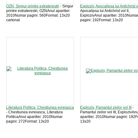
OZN, Singur printre extraterestri
- Singur
Exploziv, Apocalipsa lui Antichrist vo
printre extraterestri, OZNAnul aparitiei:
Apocalipsa lui Antichrist vol II,
2010Numar pagini: 560Format: 13x20
ExplozivAnul aparitiei: 2010Numa
cartonat
pagini: 192Format: 13x20
Literatura Politica, Chestiunea evreiasca
Exploziv, Pamantul zeilor vol III
-
- Chestiunea evreiasca, Literatura
Pamantul zeilor vol III, ExplozivAnu
PoliticaAnul aparitiei: 2010Numar
aparitiei: 2010Numar pagini: 192F
pagini: 272Format: 13x20
13x20