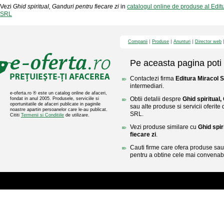
Vezi
Ghid spiritual, Ganduri pentru fiecare zi
in
catalogul online de produse al Edit
SRL
Companii
Produse
Anunturi
Director web
Pe aceasta pagina poti 
Contactezi firma
Editura Miracol 
intermediari.
e-oferta.ro ® este un catalog online de afaceri,
Obtii detalii despre
Ghid spiritual,
fondat in anul 2005. Produsele, serviciile si
oportunitatile de afaceri publicate in paginile
sau alte produse si servicii oferite
noastre apartin persoanelor care le-au publicat.
SRL.
Cititi
Termenii si Conditiile
de utilizare.
Vezi produse similare cu
Ghid spir
fiecare zi
.
Cauti firme care ofera produse sau 
pentru a obtine cele mai convenabi