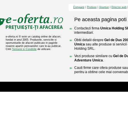
Companii
Produse
Anunturi
Director web
Pe aceasta pagina poti 
Contactezi firma
Umica Holding 
intermediari.
e-oferta.ro ® este un catalog online de afaceri,
Obtii detalii despre
Gel de Dus 20
fondat in anul 2005. Produsele, serviciile si
oportunitatile de afaceri publicate in paginile
Umica
sau alte produse si servicii
noastre apartin persoanelor care le-au publicat.
Holding SRL.
Cititi
Termenii si Conditiile
de utilizare.
Vezi produse similare cu
Gel de D
Adventure Umica
.
Cauti firme care ofera produse sau 
pentru a obtine cele mai convenabi